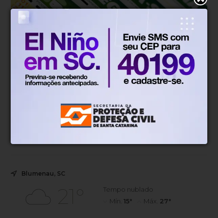
É hoje!
Há 1 semana
Mega-Sena sorteia prêmio
acumulado em R$ 86 milhões nesta
quinta-feira
Apostas podem ser feitas até as 20h.
Blumenau, SC
21°
Tempo nublado
Mín.
15°
Máx.
27°