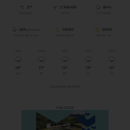
21°
2.74km/h
84%
Sensação
Vento
Umidade
45%
06h52
05h51
(0.1mm)
Chance de chuva
Nascer do sol
Pôr do sol
SÁB
DOM
SEG
TER
QUA
19°
17°
12°
13°
14°
14°
11°
10°
10°
11°
Atualizado às 06h01
PUBLICIDADE