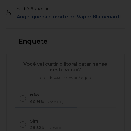
André Bonomini
5
Auge, queda e morte do Vapor Blumenau II
Enquete
Você vai curtir o litoral catarinense
neste verão?
Total de 440 votos até agora
Não
60,91%
(268 votos)
Sim
29,32%
(129 votos)