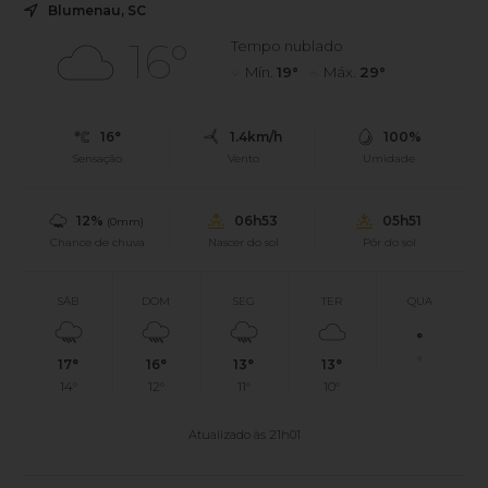
Blumenau, SC
16°
Tempo nublado
Mín.
19°
Máx.
29°
16°
1.4km/h
100%
Sensação
Vento
Umidade
12%
06h53
05h51
(0mm)
Chance de chuva
Nascer do sol
Pôr do sol
SÁB
DOM
SEG
TER
QUA
°
°
17°
16°
13°
13°
14°
12°
11°
10°
Atualizado às 21h01