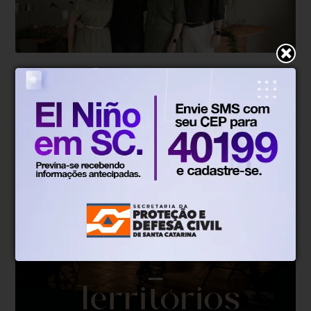
Gustavo Siqueira
Há 2 semanas
Decanter figura entre as maiores
importadoras do Brasil
Fundada em julho de 1997 por um ex-diretor têxtil que
trocou a aposentadoria pelo vinho, a Decanter
comemora neste mês de julho seus 29 anos como uma
das maiores importadoras do Brasil, sem nunca deixar
Blumenau.