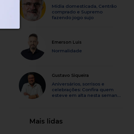
Mídia domesticada, Centrão
comprado e Supremo
fazendo jogo sujo
Emerson Luis
Normalidade
Gustavo Siqueira
Aniversários, sorrisos e
celebrações: Confira quem
esteve em alta nesta semana
em SC
Mais lidas