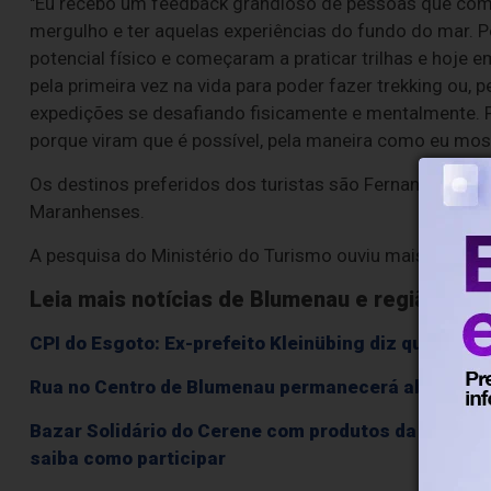
"Eu recebo um feedback grandioso de pessoas que com
mergulho e ter aquelas experiências do fundo do mar. 
potencial físico e começaram a praticar trilhas e hoje 
pela primeira vez na vida para poder fazer trekking ou, p
expedições se desafiando fisicamente e mentalmente
porque viram que é possível, pela maneira como eu most
Os destinos preferidos dos turistas são Fernando de N
Maranhenses.
A pesquisa do Ministério do Turismo ouviu mais de 2,5
Leia mais notícias de Blumenau e região
CPI do Esgoto: Ex-prefeito Kleinübing diz que paral
Rua no Centro de Blumenau permanecerá aberta apó
Bazar Solidário do Cerene com produtos da Receit
saiba como participar