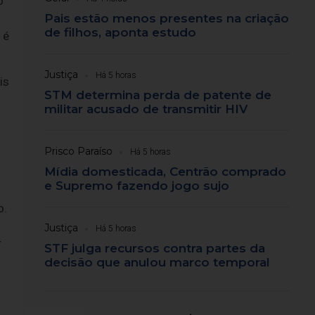
o
Pais estão menos presentes na criação
de filhos, aponta estudo
 é
Justiça
Há 5 horas
is
STM determina perda de patente de
militar acusado de transmitir HIV
u
Prisco Paraíso
Há 5 horas
Mídia domesticada, Centrão comprado
e Supremo fazendo jogo sujo
o.
Justiça
Há 5 horas
r
STF julga recursos contra partes da
decisão que anulou marco temporal