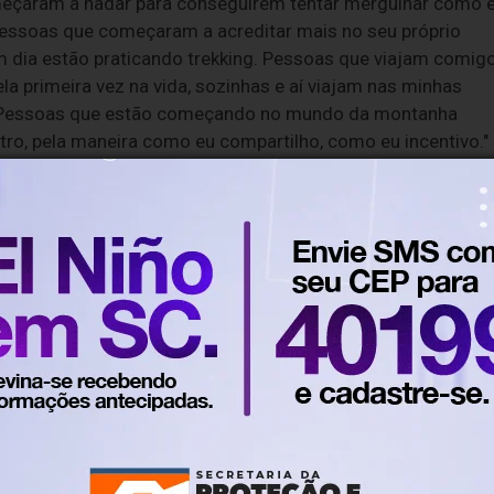
eçaram a nadar para conseguirem tentar mergulhar como 
Pessoas que começaram a acreditar mais no seu próprio
em dia estão praticando trekking. Pessoas que viajam comig
ela primeira vez na vida, sozinhas e aí viajam nas minhas
. Pessoas que estão começando no mundo da montanha
ro, pela maneira como eu compartilho, como eu incentivo."
oronha e Porto de Galinhas, em Pernambuco, e os Lençóis
 mil pessoas em agosto deste ano.
isação federal gerou crise no contrato; entenda
s testes da Secretaria de Trânsito
a Federal acontece na próxima semana em Blumenau;