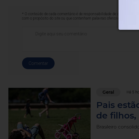
* O conteúdo de cada comentário é de responsabilidade de quem realizá-
com o propósito do site ou que contenham palavras ofensivas.
Comentar
Geral
Há 5 h
Pais estã
de filhos
Brasileiro consoli