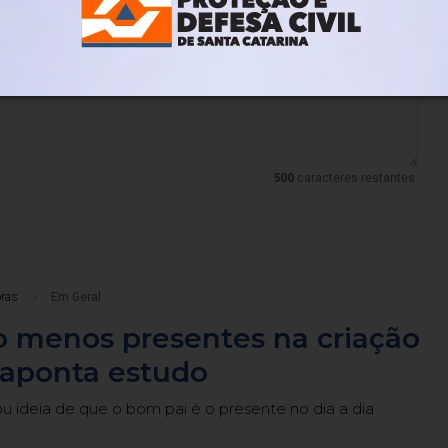
lo. Nos reservamos ao direito de reprovar ou eliminar comentários em desacordo
500
caracteres restantes.
oras
Em Geral
o menos presentes na criação
, aponta estudo
dou ideia de que o bom pai é o presente no dia a dia