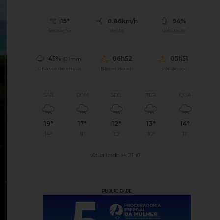
15°
0.86km/h
94%
Sensação
Vento
Umidade
45%
06h52
05h51
(0.1mm)
Chance de chuva
Nascer do sol
Pôr do sol
SÁB
DOM
SEG
TER
QUA
19°
17°
12°
13°
14°
14°
11°
10°
10°
11°
Atualizado às 21h01
PUBLICIDADE