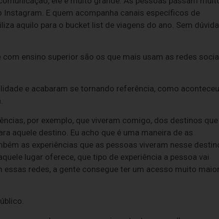
 comunicação, ele é muito grande. As pessoas passam muit
no Instagram. E quem acompanha canais específicos de
liza aquilo para o bucket list de viagens do ano. Sem dúvida
 e com ensino superior são os que mais usam as redes socia
bilidade e acabaram se tornando referência, como acontece
.
iências, por exemplo, que viveram comigo, dos destinos que
para aquele destino. Eu acho que é uma maneira de as
bém as experiências que as pessoas viveram nesse destin
quele lugar oferece, que tipo de experiência a pessoa vai
om essas redes, a gente consegue ter um acesso muito maio
úblico.