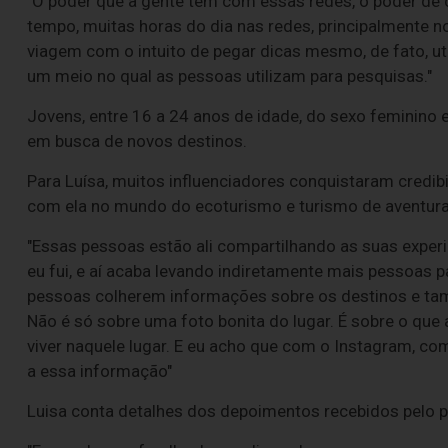
"O poder que a gente tem com essas redes, o poder de
tempo, muitas horas do dia nas redes, principalmente 
viagem com o intuito de pegar dicas mesmo, de fato, uti
um meio no qual as pessoas utilizam para pesquisas."
Jovens, entre 16 a 24 anos de idade, do sexo feminino
em busca de novos destinos.
Para Luísa, muitos influenciadores conquistaram credi
com ela no mundo do ecoturismo e turismo de aventura
"Essas pessoas estão ali compartilhando as suas exper
eu fui, e aí acaba levando indiretamente mais pessoas 
pessoas colherem informações sobre os destinos e tam
Não é só sobre uma foto bonita do lugar. É sobre o que a
viver naquele lugar. E eu acho que com o Instagram, c
a essa informação"
Luisa conta detalhes dos depoimentos recebidos pelo p