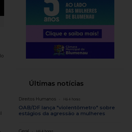
do
Últimas notícias
Direitos Humanos
Há 4 horas
OAB/DF lança "violentômetro" sobre
l
estágios da agressão a mulheres
Geral
Há 4 horas