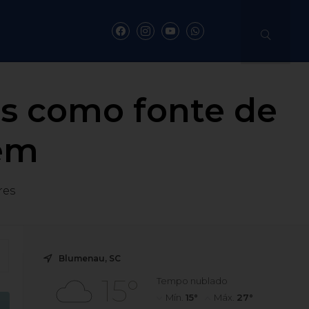
es como fonte de
em
res
Blumenau, SC
15°
Tempo nublado
Mín.
15°
Máx.
27°