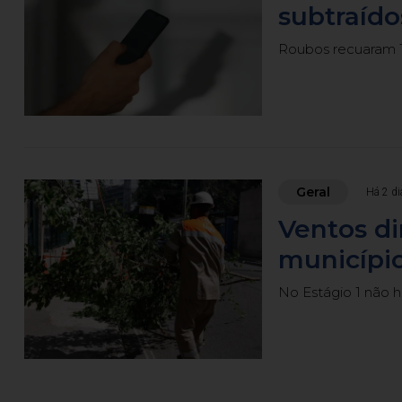
subtraído
Roubos recuaram 1
Geral
Há 2 di
Ventos d
município
No Estágio 1 não 