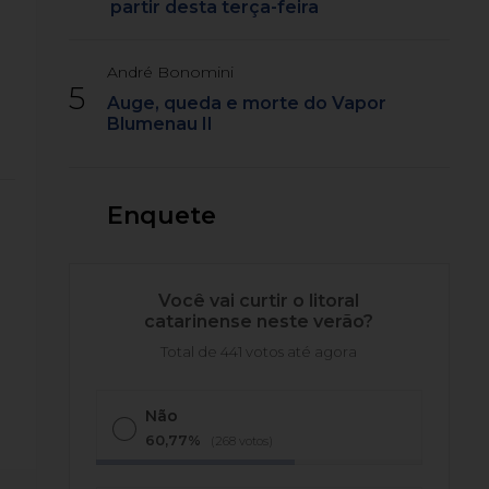
partir desta terça-feira
André Bonomini
5
Auge, queda e morte do Vapor
Blumenau II
Enquete
Você vai curtir o litoral
catarinense neste verão?
Total de 441 votos até agora
Não
60,77%
(268 votos)