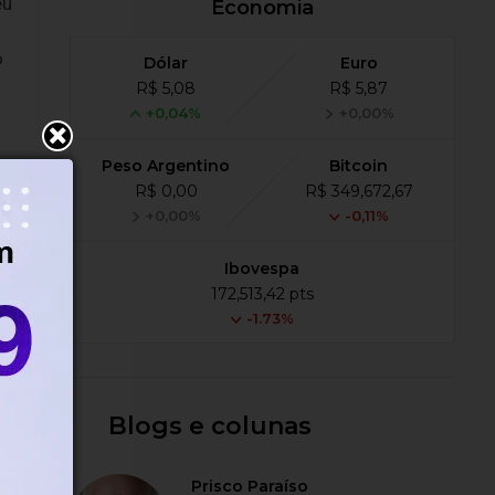
eu
Economia
o
Dólar
Euro
R$ 5,08
R$ 5,87
+0,04%
+0,00%
Peso Argentino
Bitcoin
R$ 0,00
R$ 349,672,67
+0,00%
-0,11%
Ibovespa
172,513,42 pts
-1.73%
Blogs e colunas
Prisco Paraíso