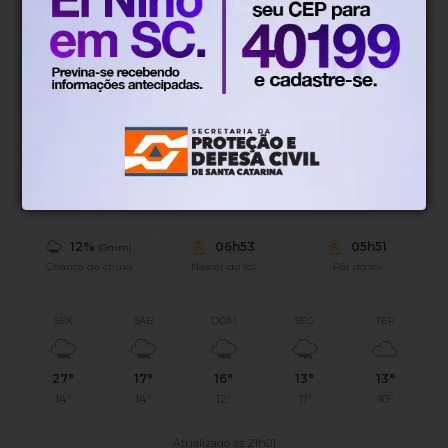
Blumenau, SC
16°
Tempo nublado
Mín.
19°
Máx.
29°
16°
1.4km/h
100%
Sensação
Vento
Umidade
12%
06h53
05h51
(0mm)
Chance de chuva
Nascer do sol
Pôr do sol
SEX
SÁB
DOM
SEG
TER
27°
17°
16°
13°
13°
14°
14°
12°
11°
10°
Atualizado às 21h01