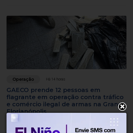
Operação
Há 14 horas
GAECO prende 12 pessoas em
flagrante em operação contra tráfico
e comércio ilegal de armas na Grande
Florianópolis
Operação 'Caminho Sem Volta' cumpre 28 mandados de
busca em sete cidades, incluindo Foz do Iguaçu, no
Paraná.