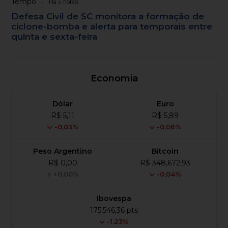
Tempo
Há 5 horas
Defesa Civil de SC monitora a formação de
ciclone-bomba e alerta para temporais entre
quinta e sexta-feira
Economia
Dólar
Euro
R$ 5,11
R$ 5,89
-0,03%
-0,06%
Peso Argentino
Bitcoin
R$ 0,00
R$ 348,672,93
+0,00%
-0,04%
Ibovespa
175,546,36 pts
-1.23%