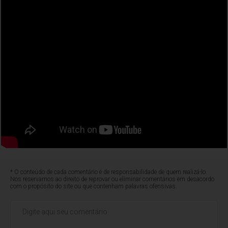
* O conteúdo de cada comentário é de responsabilidade de quem realizá-lo.
Nos reservamos ao direito de reprovar ou eliminar comentários em desacordo
com o propósito do site ou que contenham palavras ofensivas.