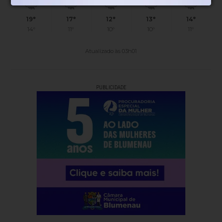
19°
17°
12°
13°
14°
14°
11°
10°
10°
11°
Atualizado às 03h01
PUBLICIDADE