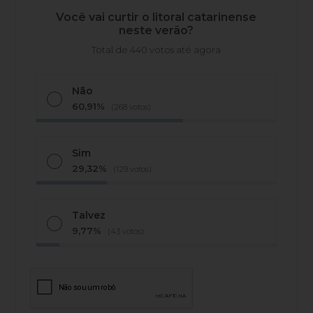
Você vai curtir o litoral catarinense
neste verão?
Total de 440 votos até agora
Não
60,91%
(268 votos)
Sim
29,32%
(129 votos)
Talvez
9,77%
(43 votos)