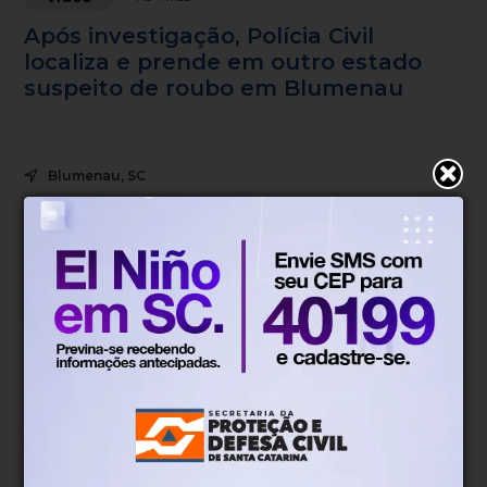
Após investigação, Polícia Civil
localiza e prende em outro estado
suspeito de roubo em Blumenau
Blumenau, SC
16°
Chuva
Mín.
15°
Máx.
27°
16°
0.89km/h
100%
Sensação
Vento
Umidade
45%
06h52
05h51
(0.1mm)
Chance de chuva
Nascer do sol
Pôr do sol
SÁB
DOM
SEG
TER
QUA