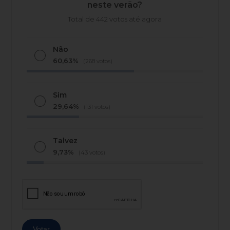
neste verão?
Total de 442 votos até agora
Não
60,63%
(268 votos)
Sim
29,64%
(131 votos)
Talvez
9,73%
(43 votos)