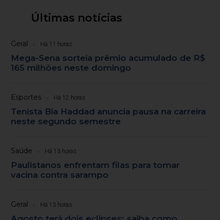
Últimas notícias
Geral
Há 11 horas
Mega-Sena sorteia prêmio acumulado de R$
165 milhões neste domingo
Esportes
Há 12 horas
Tenista Bia Haddad anuncia pausa na carreira
neste segundo semestre
Saúde
Há 13 horas
Paulistanos enfrentam filas para tomar
vacina contra sarampo
Geral
Há 13 horas
Agosto terá dois eclipses; saiba como