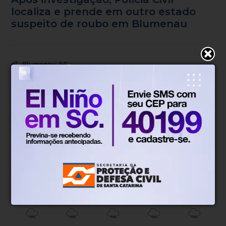
localiza e prende em outro estado
suspeito de roubo em Blumenau
Blumenau, SC
14°
Parcialmente nublado
Mín.
14°
Máx.
19°
14°
1.63km/h
100%
Sensação
Vento
Umidade
100%
06h51
05h52
(5.1mm)
Chance de chuva
Nascer do sol
Pôr do sol
SEG
TER
QUA
QUI
SEX