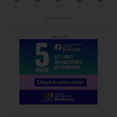
15°
13°
17°
25°
19°
10°
10°
11°
13°
15°
Atualizado às 03h01
PUBLICIDADE