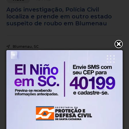
Após investigação, Polícia Civil
localiza e prende em outro estado
suspeito de roubo em Blumenau
Blumenau, SC
19°
Tempo nublado
Mín.
19°
Máx.
29°
20°
0.65km/h
100%
Sensação
Vento
Umidade
12%
06h53
05h51
(0mm)
Chance de chuva
Nascer do sol
Pôr do sol
SEX
SÁB
DOM
SEG
TER