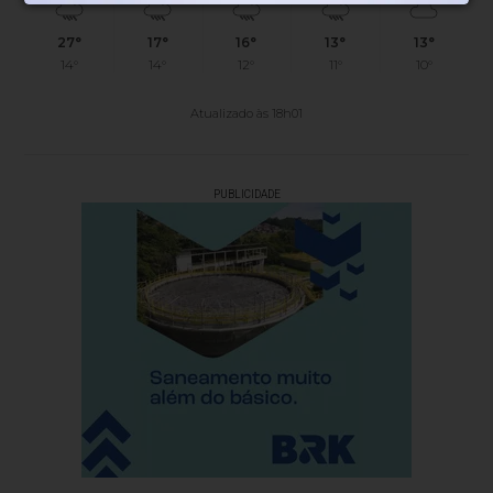
27°
17°
16°
13°
13°
14°
14°
12°
11°
10°
Atualizado às 18h01
PUBLICIDADE