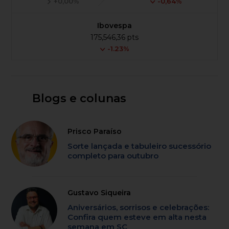
+0,00%
-0,64%
Ibovespa
175,546,36 pts
-1.23%
Blogs e colunas
Prisco Paraíso
Sorte lançada e tabuleiro sucessório
completo para outubro
Gustavo Siqueira
Aniversários, sorrisos e celebrações:
Confira quem esteve em alta nesta
semana em SC