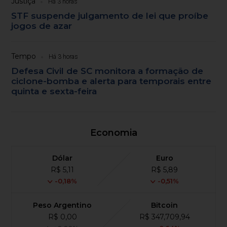
Justiça
Há 3 horas
STF suspende julgamento de lei que proíbe
jogos de azar
Tempo
Há 3 horas
Defesa Civil de SC monitora a formação de
ciclone-bomba e alerta para temporais entre
quinta e sexta-feira
Economia
Dólar
Euro
R$ 5,11
R$ 5,89
-0,18%
-0,51%
Peso Argentino
Bitcoin
R$ 0,00
R$ 347,709,94