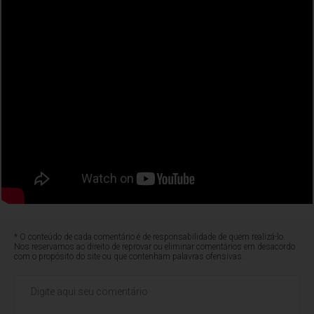
* O conteúdo de cada comentário é de responsabilidade de quem realizá-lo.
Nos reservamos ao direito de reprovar ou eliminar comentários em desacordo
com o propósito do site ou que contenham palavras ofensivas.