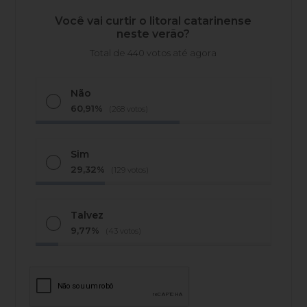
Você vai curtir o litoral catarinense
neste verão?
Total de 440 votos até agora
Não
60,91%
(268 votos)
Sim
29,32%
(129 votos)
Talvez
9,77%
(43 votos)