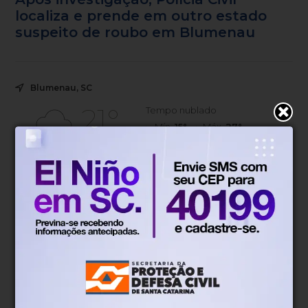
localiza e prende em outro estado
suspeito de roubo em Blumenau
Blumenau, SC
21°
Tempo nublado
Mín.
15°
Máx.
27°
21°
2.74km/h
84%
Sensação
Vento
Umidade
45%
06h52
05h51
(0.1mm)
Chance de chuva
Nascer do sol
Pôr do sol
SÁB
DOM
SEG
TER
QUA