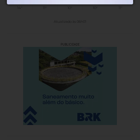
19°
17°
12°
13°
14°
14°
11°
10°
10°
11°
Atualizado às 06h01
PUBLICIDADE