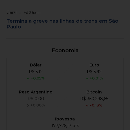
Geral
Há 3 horas
Termina a greve nas linhas de trens em São
Paulo
Economia
Dólar
Euro
R$ 5,12
R$ 5,92
+0,05%
+0,01%
Peso Argentino
Bitcoin
R$ 0,00
R$ 350,298,65
+0,00%
-0,13%
Ibovespa
177,726,17 pts