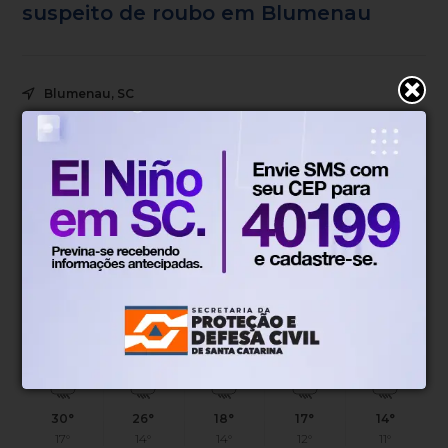
suspeito de roubo em Blumenau
Blumenau, SC
19°
Tempo nublado
Mín.
19°
Máx.
25°
20°
1.06km/h
100%
Sensação
Vento
Umidade
99%
06h53
05h50
(1.17mm)
Chance de chuva
Nascer do sol
Pôr do sol
QUI
SEX
SÁB
DOM
SEG
30°
26°
18°
17°
14°
17°
14°
14°
12°
11°