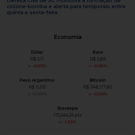
Defesa Civil de SC monitora a formação de
ciclone-bomba e alerta para temporais entre
quinta e sexta-feira
Economia
Dólar
Euro
R$ 5,11
R$ 5,89
-0,03%
-0,06%
Peso Argentino
Bitcoin
R$ 0,00
R$ 348,117,80
+0,00%
-0,20%
Ibovespa
175,546,36 pts
-1.23%