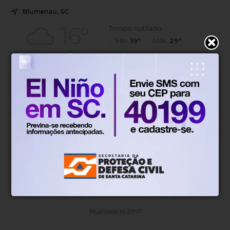
Blumenau, SC
16°
Tempo nublado
Mín.
19°
Máx.
29°
16°
1.4km/h
100%
Sensação
Vento
Umidade
12%
06h53
05h51
(0mm)
Chance de chuva
Nascer do sol
Pôr do sol
SEX
SÁB
DOM
SEG
TER
27°
17°
16°
13°
13°
14°
14°
12°
11°
10°
Atualizado às 21h01