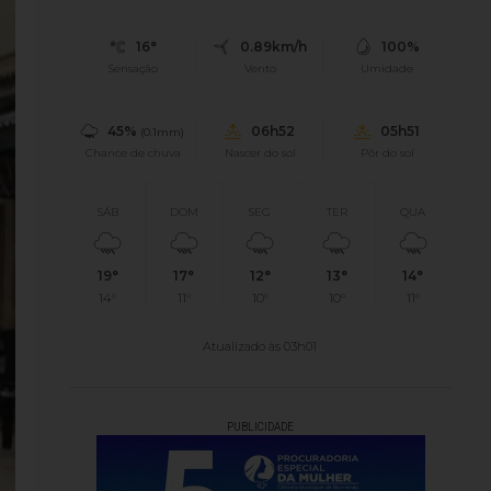
16°
0.89km/h
100%
Sensação
Vento
Umidade
45%
06h52
05h51
(0.1mm)
Chance de chuva
Nascer do sol
Pôr do sol
SÁB
DOM
SEG
TER
QUA
19°
17°
12°
13°
14°
14°
11°
10°
10°
11°
Atualizado às 03h01
PUBLICIDADE