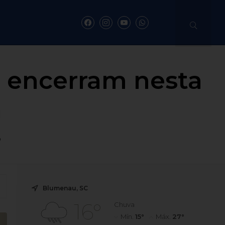
e encerram nesta
h
o
Blumenau, SC
16°
Chuva
Mín.
15°
Máx.
27°