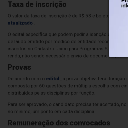
Taxa de inscrição
O valor da taxa de inscrição é de R$ 53 e boleto deve se
atualizado
.
O edital especifica que podem pedir a isenção da taxa
de laudo emitido por médico de entidade reconhecida p
inscritos no Cadastro Único para Programas Sociais do
renda, não sendo necessário envio de documentação.
Provas
De acordo com o
edital
, a prova objetiva terá duração 
composta por 60 questões de múltipla escolha com cinc
distribuídas pelas disciplinas por função.
Para ser aprovado, o candidato precisa ter acertado, no 
no mínimo, um ponto em cada disciplina.
Remuneração dos convocados