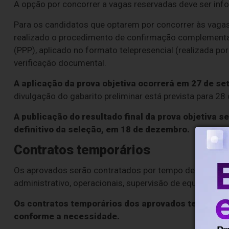
A opção por concorrer a vagas reservadas deve ser info
Para os candidatos que optarem por concorrer às vagas
realizado o procedimento de confirmação complementar
(PPP), aplicado no formato telepresencial (realizada por
verificação documental.
A aplicação da prova objetiva ocorrerá em 27 de s
divulgação do gabarito preliminar está prevista para 28
A publicação do resultado final da prova objetiva 
definitivo da seleção, em 18 de dezembro.
Contratos temporários
Os aprovados serão contratados por tempo determinado 
administrativo, operacionais, supervisão de equipes e a
Os contratos temporários dos aprovados terão dur
conforme a necessidade.