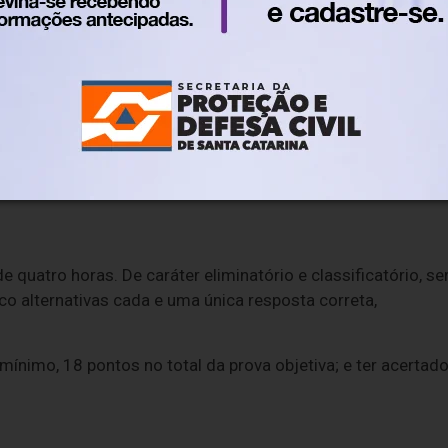
r pago até esta quinta-feira (9), conforme
cronograma
 de inscrição os doadores de medula óssea com atestado ou
elo Ministério da Saúde, que comprove a doação; e os
 governo federal (CadÚnico) e membro de família de baixa
de quatro horas. De caráter eliminatório e classificatório, se
o alternativas cada e uma única resposta correta,
mínimo, 18 pontos no total da prova objetiva; e ter acertado