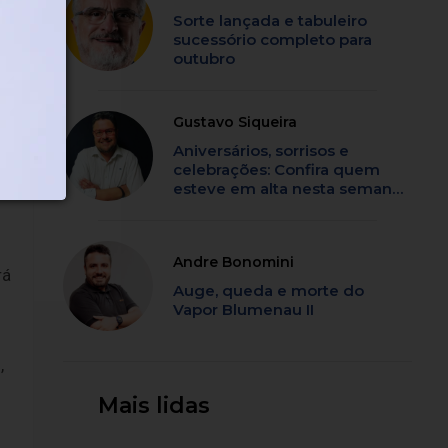
Sorte lançada e tabuleiro
sucessório completo para
outubro
Gustavo Siqueira
Aniversários, sorrisos e
celebrações: Confira quem
esteve em alta nesta semana
em SC
Andre Bonomini
rá
Auge, queda e morte do
Vapor Blumenau II
,
Mais lidas