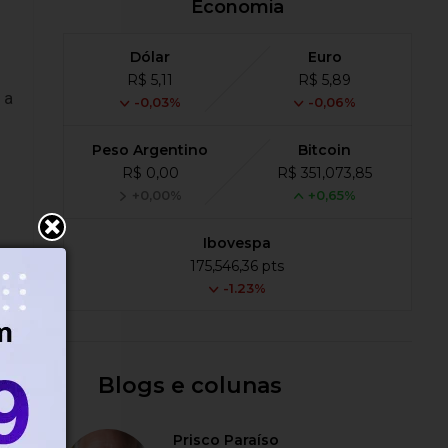
Economia
Dólar
Euro
R$ 5,11
R$ 5,89
 a
-0,03%
-0,06%
Peso Argentino
Bitcoin
R$ 0,00
R$ 351,073,85
+0,00%
+0,65%
Ibovespa
175,546,36 pts
-1.23%
te
Blogs e colunas
Prisco Paraíso