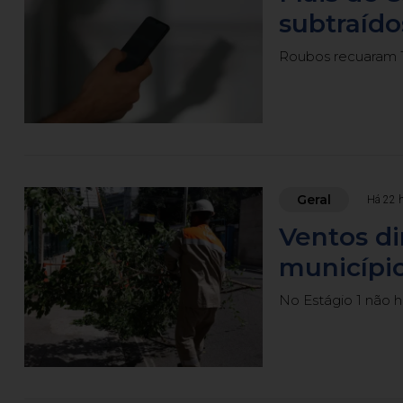
subtraído
Roubos recuaram 1
Geral
Há 22 
Ventos d
município
No Estágio 1 não 