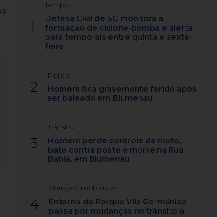
Tempo
os
Defesa Civil de SC monitora a
1
formação de ciclone-bomba e alerta
para temporais entre quinta e sexta-
feira
Polícia
2
Homem fica gravemente ferido após
ser baleado em Blumenau
Trânsito
3
Homem perde controle da moto,
bate contra poste e morre na Rua
Bahia, em Blumenau
Atenção, motoristas
4
Entorno do Parque Vila Germânica
passa por mudanças no trânsito a