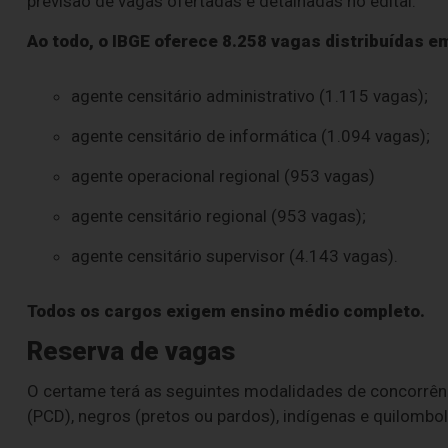
previsão de vagas ofertadas e detalhadas no edital.
Ao todo, o IBGE oferece 8.258 vagas distribuídas e
agente censitário administrativo (1.115 vagas);
agente censitário de informática (1.094 vagas);
agente operacional regional (953 vagas)
agente censitário regional (953 vagas);
agente censitário supervisor (4.143 vagas).
Todos os cargos exigem ensino médio completo.
Reserva de vagas
O certame terá as seguintes modalidades de concorrên
(PCD), negros (pretos ou pardos), indígenas e quilombol