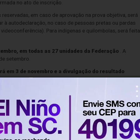
rmada no ato de inscrição.
 reservadas, em caso de aprovação na prova objetiva, será
 à autodeclaração, no caso de pessoas pretas ou pardas
 videoconferência). Para indígenas e quilombolas, será feita
etembro, em todas as 27 unidades da Federação
. A
 de setembro.
será em 3 de novembro e a divulgação do resultado
para atuar na coleta de informações, atividades de supor
poio tecnológico das operações censitárias.
ação de até 12 meses, podendo ser prorrogados