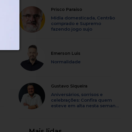
Prisco Paraíso
Mídia domesticada, Centrão
comprado e Supremo
fazendo jogo sujo
Emerson Luis
Normalidade
Gustavo Siqueira
Aniversários, sorrisos e
celebrações: Confira quem
esteve em alta nesta semana
em SC
Mais lidas