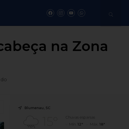
a cabeça na Zona
ado
Blumenau, SC
15°
Chuvas esparsas
Mín.
12°
Máx.
18°