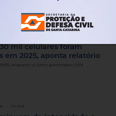
as
Em Geral
30 mil celulares foram
s em 2025, aponta relatório
8,6%; enquanto os furtos aumentaram 0,9%
as
Em Geral