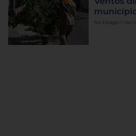
Ventos d
município
No Estágio 1 não 