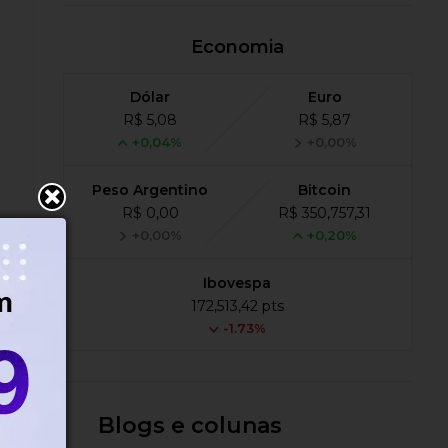
Economia
Dólar
Euro
R$ 5,08
R$ 5,87
+0,04%
+0,00%
Peso Argentino
Bitcoin
R$ 0,00
R$ 350,757,31
+0,00%
+0,20%
Ibovespa
172,513,42 pts
-1.73%
Blogs e colunas