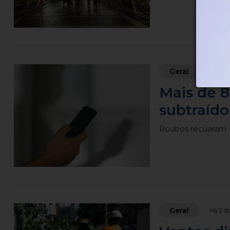
Geral
Há 2 di
Mais de 8
subtraído
Roubos recuaram 1
Geral
Há 2 di