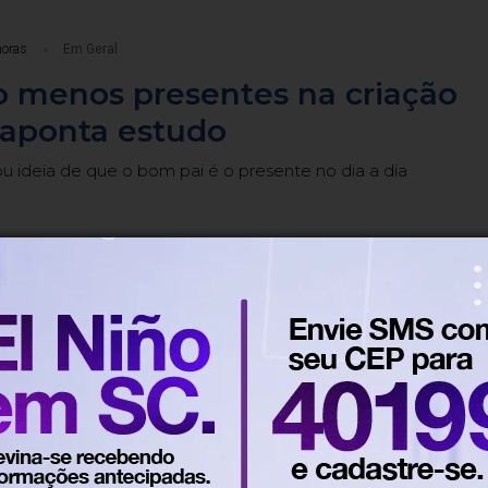
horas
Em Geral
o menos presentes na criação
, aponta estudo
dou ideia de que o bom pai é o presente no dia a dia
horas
Em Geral
ndo será o recesso de fim de
servidores públicos
a 25/12 e de 28/12 a 1º de janeiro de 2027