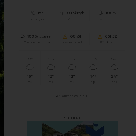
15°
0.16km/h
100%
Sensação
Vento
Umidade
100%
06h51
05h52
(2.08mm)
Chance de chuva
Nascer do sol
Pôr do sol
DOM
SEG
TER
QUA
QUI
16°
12°
12°
14°
24°
11°
11°
11°
11°
14°
Atualizado às 09h01
PUBLICIDADE