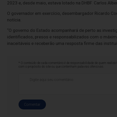
2023 e, desde maio, estava lotado na DHBF. Carlos Alber
O governador em exercício, desembargador Ricardo Cout
notícia.
“O governo do Estado acompanhará de perto as investi
identificados, presos e responsabilizados com o máximo
inaceitáveis e receberão uma resposta firme das institu
* O conteúdo de cada comentário é de responsabilidade de quem realizá-
com o propósito do site ou que contenham palavras ofensivas.
Comentar