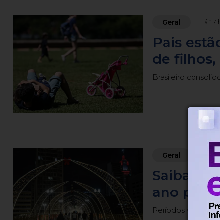
Geral
Há 17 
Pais estã
de filhos
Brasileiro consoli
Geral
Há 23 
Saiba qua
ano para 
Períodos vão de 21 