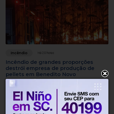
Incêndio
Há 20 horas
Incêndio de grandes proporções
destrói empresa de produção de
pellets em Benedito Novo
Chamas atingiram área de mil metros quadrados e foram
controladas após quase quatro horas de combate.
Blumenau, SC