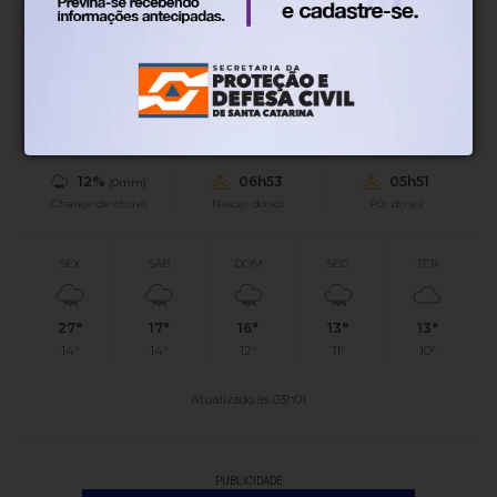
18°
Tempo nublado
Mín.
19°
Máx.
29°
18°
0.94km/h
100%
Sensação
Vento
Umidade
12%
06h53
05h51
(0mm)
Chance de chuva
Nascer do sol
Pôr do sol
SEX
SÁB
DOM
SEG
TER
27°
17°
16°
13°
13°
14°
14°
12°
11°
10°
Atualizado às 03h01
PUBLICIDADE