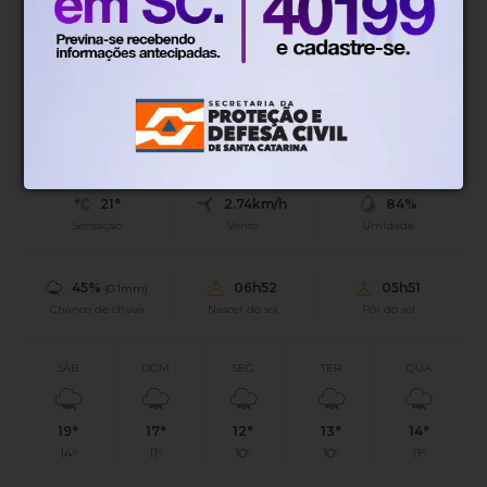
Paraná.
Blumenau, SC
21°
Tempo nublado
Mín.
15°
Máx.
27°
21°
2.74km/h
84%
Sensação
Vento
Umidade
45%
06h52
05h51
(0.1mm)
Chance de chuva
Nascer do sol
Pôr do sol
SÁB
DOM
SEG
TER
QUA
19°
17°
12°
13°
14°
14°
11°
10°
10°
11°