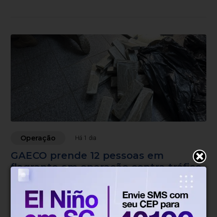
Operação
Há 1 dia
GAECO prende 12 pessoas em
flagrante em operação contra tráfico
e comércio ilegal de armas na Grande
Florianópolis
Operação 'Caminho Sem Volta' cumpre 28 mandados de
busca em sete cidades, incluindo Foz do Iguaçu, no