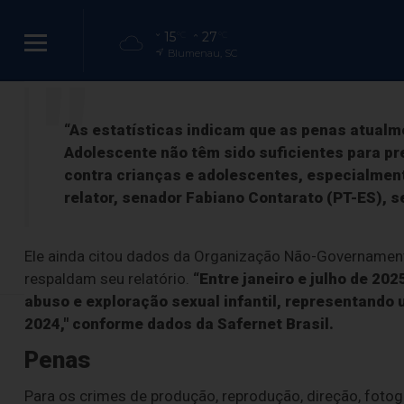
O texto também aumenta a pena do aliciamento quando hou
15
27
°C
°C
Blumenau, SC
falsos, promessa de vantagem ou aproveitamento de re
Congresso au
“As estatísticas indicam que as penas atualm
Adolescente não têm sido suficientes para pre
contra crianças e adolescentes, especialment
o
relator, senador Fabiano Contarato (PT-ES), 
T
Ele ainda citou dados da Organização Não-Governament
respaldam seu relatório.
“Entre janeiro e julho de 2
abuso e exploração sexual infantil, representand
2024," conforme dados da Safernet Brasil.
Penas
Para os crimes de produção, reprodução, direção, fotogr