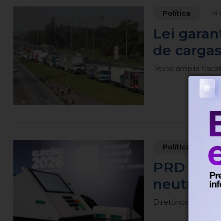
Política
Há 
Lei garan
de cargas
Texto amplia fisc
Política
Há 
PRD e So
neutralid
Diretórios estaduai