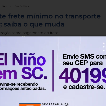
2 dias
Em Política
te frete mínimo no transporte
; saiba o que muda
alização sobre pagamento do frete
2 dias
Em Política
lidariedade decidem pela
ade na eleição presidencial
s estão livres para formar alianças