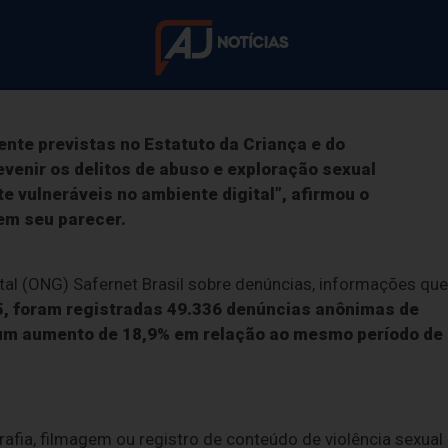
ver uso de inteligência artificial (IA),
deepfake
, perfis
lação de confiança.
menta punição a c
ente previstas no Estatuto da Criança e do
venir os delitos de abuso e exploração sexual
e vulneráveis no ambiente digital”, afirmou o
nline contra crianç
sem seu parecer.
exto aprovado hoje no Senado vai à sanção presidenci
al (ONG) Safernet Brasil sobre denúncias, informações que
025, foram registradas 49.336 denúncias anônimas de
o um aumento de 18,9% em relação ao mesmo período de
afia, filmagem ou registro de conteúdo de violência sexual