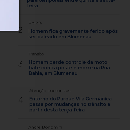
para temporais entre quinta e sexta-
feira
Polícia
2
Homem fica gravemente ferido após
ser baleado em Blumenau
Trânsito
3
Homem perde controle da moto,
bate contra poste e morre na Rua
Bahia, em Blumenau
Atenção, motoristas
4
Entorno do Parque Vila Germânica
passa por mudanças no trânsito a
partir desta terça-feira
André Bonomini