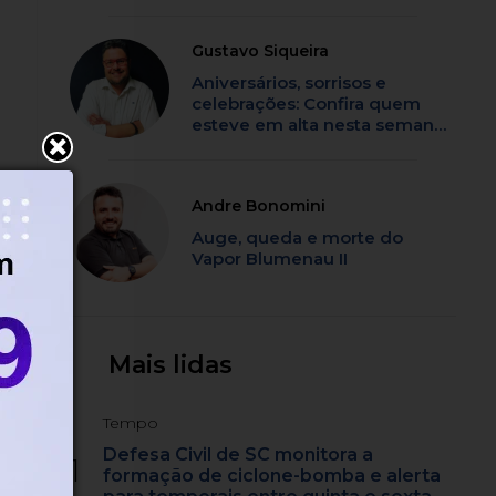
Gustavo Siqueira
Aniversários, sorrisos e
celebrações: Confira quem
esteve em alta nesta semana
em SC
Andre Bonomini
Auge, queda e morte do
Vapor Blumenau II
Mais lidas
Tempo
Defesa Civil de SC monitora a
1
formação de ciclone-bomba e alerta