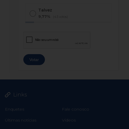
Talvez
9,77%
(43 votos)
Links
Enquetes
Fale conosco
Últimas notícias
Vídeos