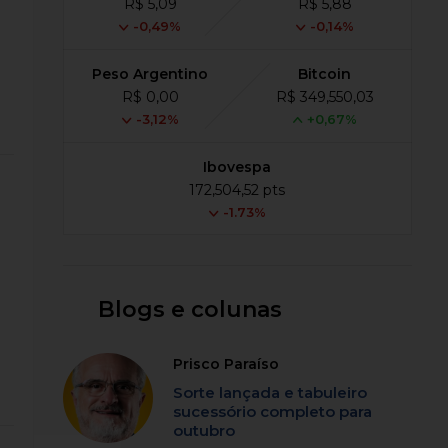
R$ 5,09
R$ 5,88
-0,49%
-0,14%
Peso Argentino
Bitcoin
R$ 0,00
R$ 349,550,03
-3,12%
+0,67%
Ibovespa
172,504,52 pts
-1.73%
Blogs e colunas
Prisco Paraíso
Sorte lançada e tabuleiro
sucessório completo para
outubro