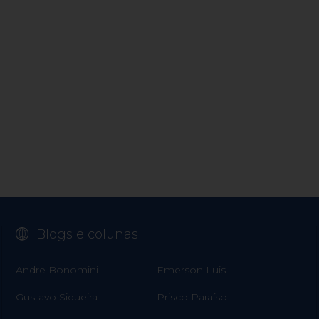
Blogs e colunas
Andre Bonomini
Emerson Luis
Gustavo Siqueira
Prisco Paraíso