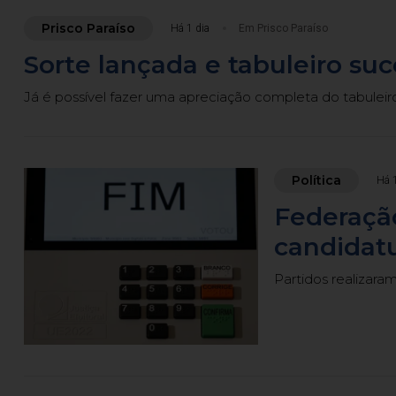
Prisco Paraíso
Há 1 dia
Em Prisco Paraíso
Sorte lançada e tabuleiro su
Já é possível fazer uma apreciação completa do tabuleir
Política
Há 1
Federação
candidatu
Partidos realizara