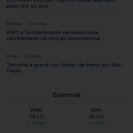
Em nova redução, Copom baixa taxa Selic
para 14% ao ano
Política
Há 3 horas
PRD e Solidariedade decidem pela
neutralidade na eleição presidencial
Geral
Há 3 horas
Termina a greve nas linhas de trens em São
Paulo
Economia
Dólar
Euro
R$ 5,12
R$ 5,92
+0,05%
+0,01%