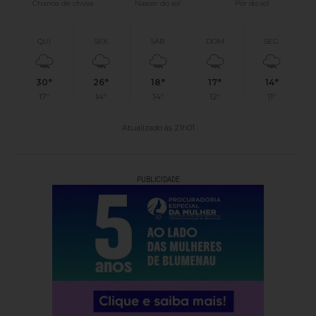
Chance de chuva
Nascer do sol
Pôr do sol
QUI
SEX
SÁB
DOM
SEG
30°
26°
18°
17°
14°
17°
14°
14°
12°
11°
Atualizado às 21h01
PUBLICIDADE