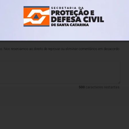
texto aprovado pelo Senado continua sendo a base das
 de pontos como o enquadramento dos produtores, as taxa
sta, e disse que seguirá negociando para ampliar o número 
lo. Nos reservamos ao direito de reprovar ou eliminar comentários em desacordo
500
caracteres restantes.