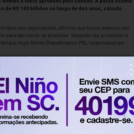
-bomba o texto aprovado pelo Senado. A pasta estima
ca de R$ 140 bilhões ao longo de dez anos, cálculo
articipou das negociações, afirmou que houve avanços nas
o para aproximar as posições. Segundo ele, a intenção é
Câmara, Hugo Motta (Republicanos-PB), responsável por
ção das dívidas de produtores rurais, com prazos maiores 
construir uma alternativa por meio de medida provisória, q
depende de entendimento com o Congresso.
presentantes da FPA devem ocorrer nos próximos dias
mou que não aceita substituir automaticamente o PL