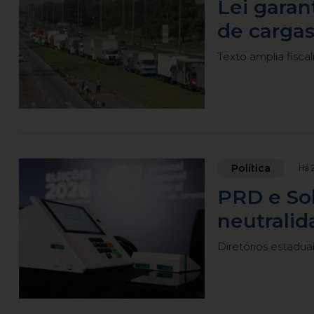
Lei garan
de cargas
Texto amplia fisc
Política
Há 
PRD e So
neutralid
Diretórios estaduai