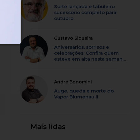
Sorte lançada e tabuleiro
sucessório completo para
s
outubro
de
Gustavo Siqueira
Aniversários, sorrisos e
celebrações: Confira quem
esteve em alta nesta semana
em SC
Andre Bonomini
Auge, queda e morte do
Vapor Blumenau II
Mais lidas