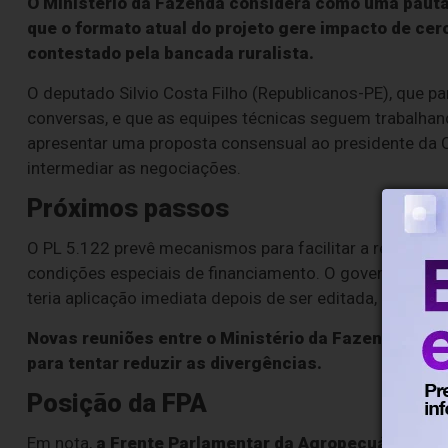
O Ministério da Fazenda considera como uma pauta
que o formato atual do projeto gere impacto de cer
contestado pela bancada ruralista.
O deputado Silvio Costa Filho (Republicanos-PE), que p
conversas, e que as equipes técnicas seguem trabalhand
apresentar uma proposta consensual ao presidente da 
intermediar as negociações.
Próximos passos
O PL 5.122 prevê mecanismos para facilitar a renegocia
condições especiais de financiamento. O governo tenta 
teria aplicação imediata depois de ser editada, mas 
Novas reuniões entre o Ministério da Fazenda e re
para tentar reduzir as divergências.
Posição da FPA
Em nota,
a Frente Parlamentar da Agropecuária afir