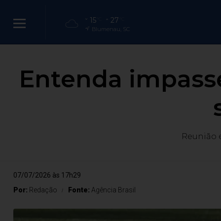
15
27
°C
°C
Blumenau, SC
Entenda impasse
Reunião 
07/07/2026 às 17h29
Por:
Redação
Fonte:
Agência Brasil