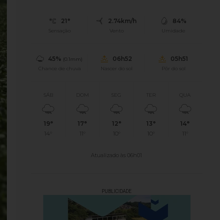
21°
2.74km/h
84%
Sensação
Vento
Umidade
45%
06h52
05h51
(0.1mm)
Chance de chuva
Nascer do sol
Pôr do sol
SÁB
DOM
SEG
TER
QUA
19°
17°
12°
13°
14°
14°
11°
10°
10°
11°
Atualizado às 06h01
PUBLICIDADE