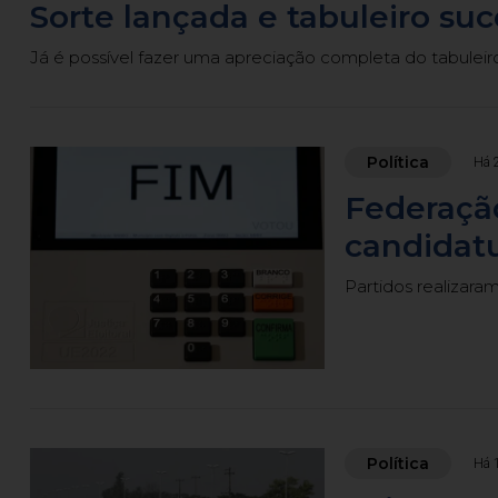
Sorte lançada e tabuleiro su
Já é possível fazer uma apreciação completa do tabuleir
Política
Há 
Federação
candidatu
Partidos realizara
Política
Há 1