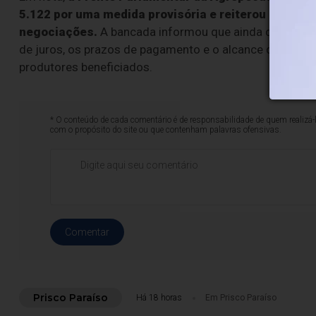
5.122 por uma medida provisória e reiterou que o 
negociações.
A bancada informou que ainda discorda
de juros, os prazos de pagamento e o alcance da propo
produtores beneficiados.
* O conteúdo de cada comentário é de responsabilidade de quem realizá-
com o propósito do site ou que contenham palavras ofensivas.
Comentar
Prisco Paraíso
Há 18 horas
Em Prisco Paraíso