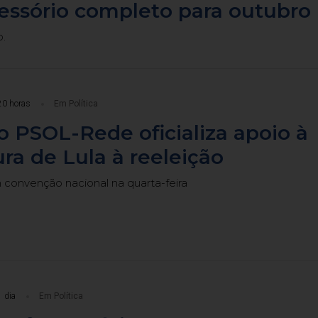
cessório completo para outubro
o.
20 horas
Em Política
 PSOL-Rede oficializa apoio à
ra de Lula à reeleição
m convenção nacional na quarta-feira
 dia
Em Política