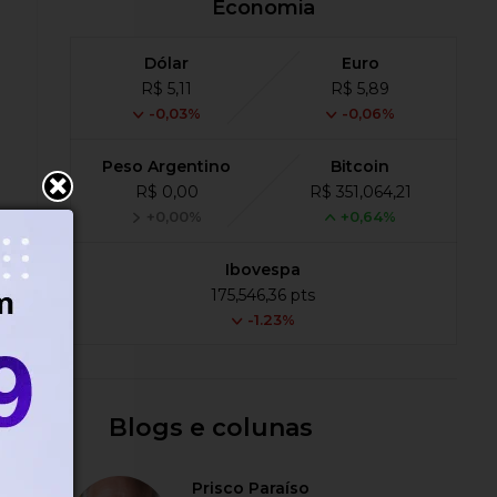
Economia
Dólar
Euro
R$ 5,11
R$ 5,89
-0,03%
-0,06%
Peso Argentino
Bitcoin
R$ 0,00
R$ 351,064,21
+0,00%
+0,64%
Ibovespa
e
175,546,36 pts
ue
-1.23%
Blogs e colunas
Prisco Paraíso