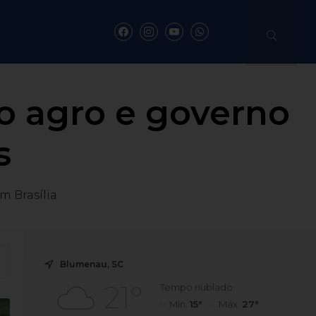
o agro e governo
s
 Brasília
Blumenau, SC
21°
Tempo nublado
Mín.
15°
Máx.
27°