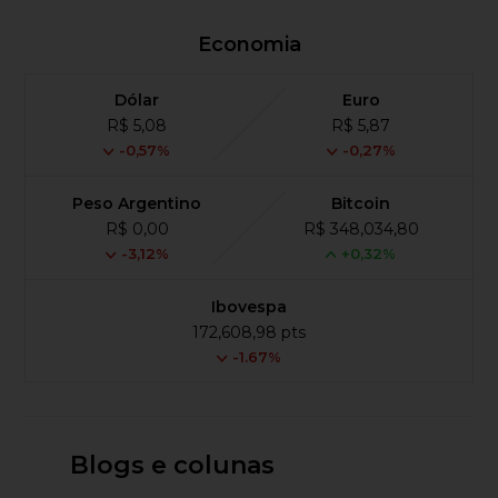
Economia
Dólar
Euro
R$ 5,08
R$ 5,87
-0,57%
-0,27%
Peso Argentino
Bitcoin
R$ 0,00
R$ 348,034,80
-3,12%
+0,32%
Ibovespa
172,608,98 pts
-1.67%
Blogs e colunas