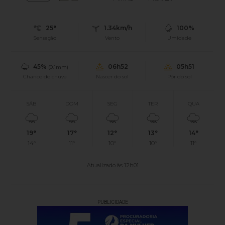
25°
1.34km/h
100%
Sensação
Vento
Umidade
45%
06h52
05h51
(0.1mm)
Chance de chuva
Nascer do sol
Pôr do sol
SÁB
DOM
SEG
TER
QUA
19°
17°
12°
13°
14°
14°
11°
10°
10°
11°
Atualizado às 12h01
PUBLICIDADE