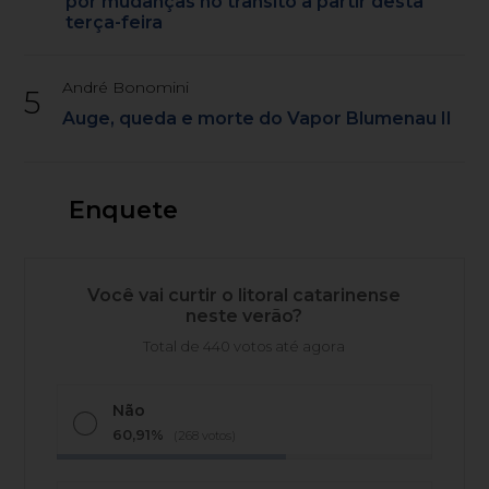
por mudanças no trânsito a partir desta
terça-feira
André Bonomini
5
Auge, queda e morte do Vapor Blumenau II
Enquete
Você vai curtir o litoral catarinense
neste verão?
Total de 440 votos até agora
Não
60,91%
(268 votos)