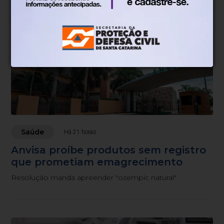
Saúde
Há 21 horas
Anvisa proíbe produtos sem registro
que prometiam emagrecimento
Resolução manda apreender "ozempic natural"