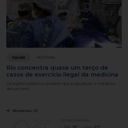
Saúde
Há 23 horas
Rio concentra quase um terço de
casos de exercício ilegal da medicina
Cirurgiões plásticos pedem que população e médicos
denunciem
Blumenau, SC
25°
Tempo nublado
Mín.
15°
Máx.
27°