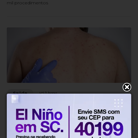
mil procedimentos
Saúde
Há 2 horas
Estado de São Paulo confirma 23
casos de sarampo; 16 não se
vacinaram
Secretaria convoca moradores da região a se vacinarem