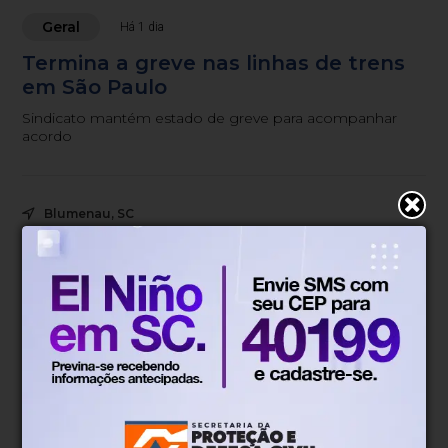
Geral
Há 1 dia
Termina a greve nas linhas de trens
em São Paulo
Sindicato mantém estado de greve para acompanhar
acordo
Blumenau, SC
15°
Chuvas esparsas
Mín.
15°
Máx.
27°
15°
1.22km/h
100%
Sensação
Vento
Umidade
45%
06h52
05h51
(0.1mm)
Chance de chuva
Nascer do sol
Pôr do sol