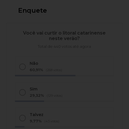
Enquete
Você vai curtir o litoral catarinense
neste verão?
Total de 440 votos até agora
Não
60,91%
(268 votos)
Sim
29,32%
(129 votos)
Talvez
9,77%
(43 votos)