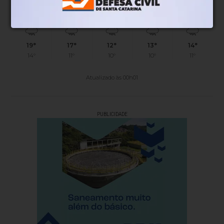
SÁB
DOM
SEG
TER
QUA
19°
17°
12°
13°
14°
14°
11°
10°
10°
11°
Atualizado às 00h01
PUBLICIDADE