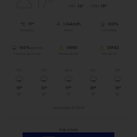
17°
Mín.
14°
Máx.
19°
17°
1.34km/h
100%
Sensação
Vento
Umidade
100%
06h51
05h52
(5.1mm)
Chance de chuva
Nascer do sol
Pôr do sol
SEG
TER
QUA
QUI
SEX
15°
13°
17°
25°
19°
10°
10°
11°
13°
15°
Atualizado às 12h01
PUBLICIDADE