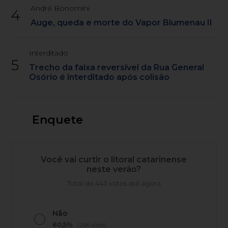
André Bonomini
4
Auge, queda e morte do Vapor Blumenau II
Interditado
5
Trecho da faixa reversível da Rua General
Osório é interditado após colisão
Enquete
Você vai curtir o litoral catarinense
neste verão?
Total de 443 votos até agora
Não
60,5%
(268 votos)