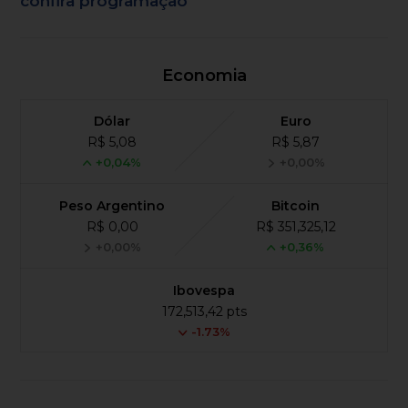
confira programação
Economia
Dólar
Euro
R$ 5,08
R$ 5,87
+0,04%
+0,00%
Peso Argentino
Bitcoin
R$ 0,00
R$ 351,325,12
+0,00%
+0,36%
Ibovespa
172,513,42 pts
-1.73%