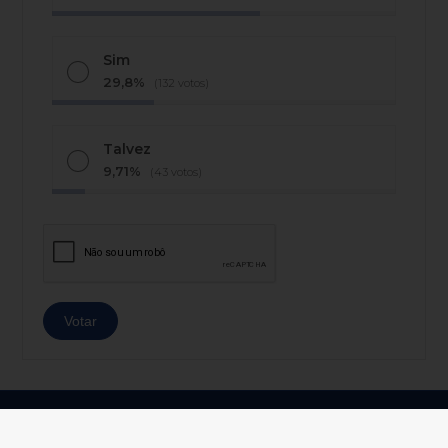
Sim
29,8%
(132 votos)
Talvez
9,71%
(43 votos)
© Copyright 2026 - AJ Notícias - Todos os direitos