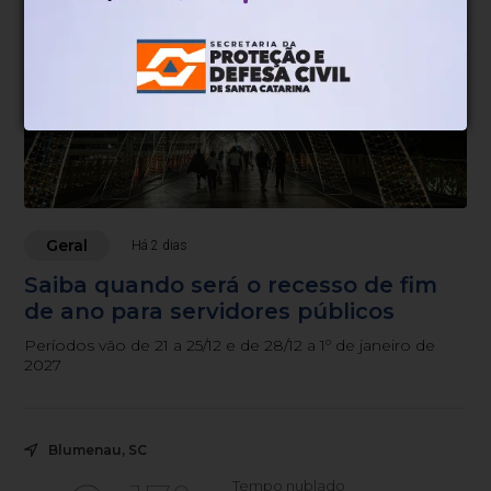
Geral
Há 2 dias
Saiba quando será o recesso de fim
de ano para servidores públicos
Períodos vão de 21 a 25/12 e de 28/12 a 1º de janeiro de
2027
Blumenau, SC
Tempo nublado