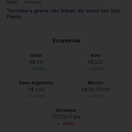
Geral
Há 9 horas
Termina a greve nas linhas de trens em São
Paulo
Economia
Dólar
Euro
R$ 5,12
R$ 5,92
+0,05%
+0,01%
Peso Argentino
Bitcoin
R$ 0,00
R$ 351,370,09
+0,00%
+0,17%
Ibovespa
177,726,17 pts
-0.09%