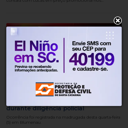
contará com cucas em preço promocional nos
estabelecimentos participantes.
Tráfico
Há 19 horas
Suspeito é preso com crack, cocaína
e balança no bairro Progresso
durante diligência policial
Ocorrência foi registrada na madrugada desta quarta-feira
(5) em Blumenau.