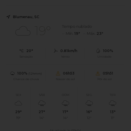
Blumenau, SC
19°
Tempo nublado
Mín.
19°
Máx.
23°
20°
0.81km/h
100%
Sensação
Vento
Umidade
100%
06h53
05h51
(1.24mm)
Chance de chuva
Nascer do sol
Pôr do sol
SEX
SÁB
DOM
SEG
TER
29°
27°
17°
16°
13°
19°
14°
14°
12°
11°
Atualizado às 00h04