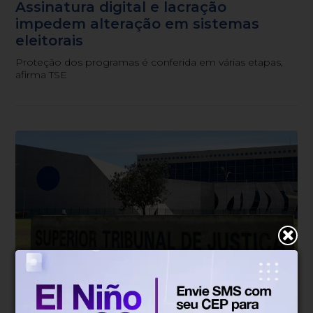
Assinatura digital e lacração
impedem alteração em sistemas
eleitorais
Proteção dos programas é conferida em várias etapas,
afirma TSE
Justiça
Há 1 dia
Nova lei cria filtros para recursos e