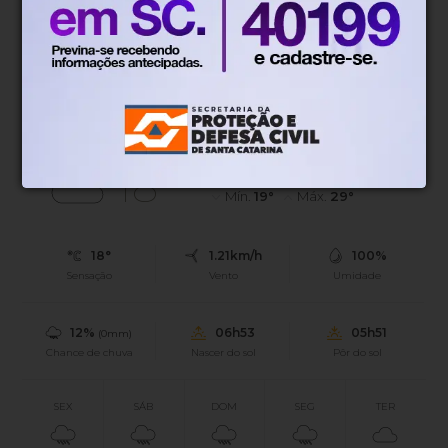
deve reduzir ações no STJ
Exigência passa a valer para recursos com interesse além
das partes
Blumenau, SC
18°
Tempo nublado
Mín.
19°
Máx.
29°
18°
1.21km/h
100%
Sensação
Vento
Umidade
12%
06h53
05h51
(0mm)
Chance de chuva
Nascer do sol
Pôr do sol
SEX
SÁB
DOM
SEG
TER