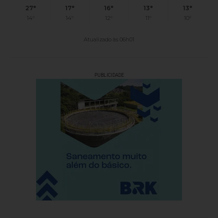
27°
17°
16°
13°
13°
14°
14°
12°
11°
10°
Atualizado às 06h01
PUBLICIDADE