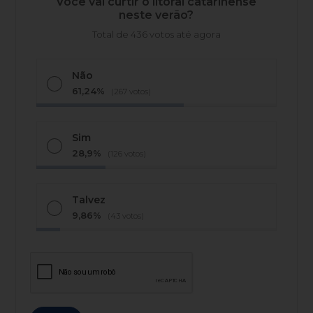
Você vai curtir o litoral catarinense
neste verão?
Total de 436 votos até agora
Não
61,24%
(267 votos)
Sim
28,9%
(126 votos)
Talvez
9,86%
(43 votos)