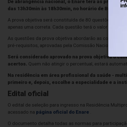
De abrangência nacional, o Enare terá as provas ap
das 13h30min às 18h30min, no horário de Brasília.
A prova objetiva será constituída de 80 questões de mú
apenas uma correta. Cada questão terá o valor de 1,25
As questões da prova objetiva abordarão as competênc
pré-requisitos, aprovadas pela Comissão Nacional de R
Será considerado aprovado na prova objetiva o can
acertos.
Quem não atingir o percentual, estará automa
Na residência em área profissional da saúde - multi
primeiro e, depois, escolhe a especialidade e a ins
Edital oficial
O edital de seleção para ingresso na Residência Multipr
acessado na
página oficial do Enare
.
O documento detalha todas as normas para participação