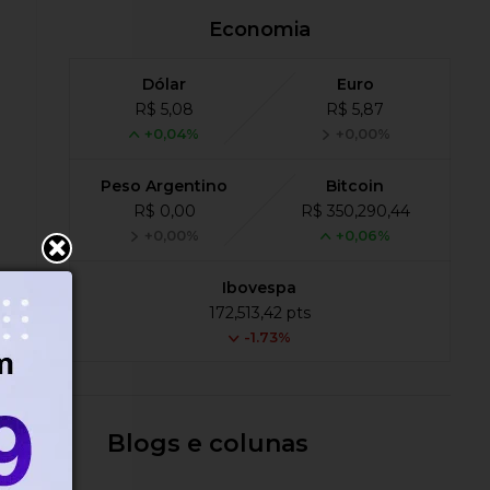
Economia
Dólar
Euro
R$ 5,08
R$ 5,87
+0,04%
+0,00%
Peso Argentino
Bitcoin
R$ 0,00
R$ 350,290,44
+0,00%
+0,06%
Ibovespa
s
172,513,42 pts
-1.73%
Blogs e colunas