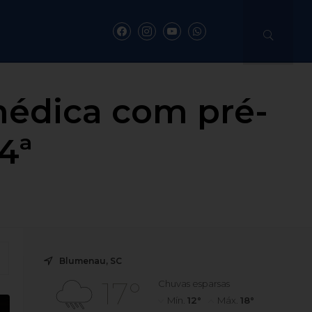
 médica com pré-
4ª
Blumenau, SC
17°
Chuvas esparsas
Mín.
12°
Máx.
18°