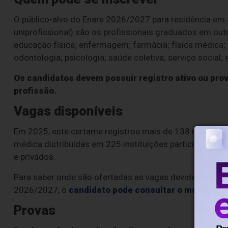
O público-alvo do Enare 2026/2027 para residência em á
uniprofissional) são os profissionais graduados em outr
educação física; enfermagem; farmácia; física médica; fi
odontologia; psicologia; saúde coletiva; serviço social; 
Os candidatos devem possuir registro ativo ou prov
profissão.
Vagas disponíveis
Em 2025, este certame registrou mais de 138 mil inscrit
médica distribuídas em 225 instituições participantes, e
e privados.
Para saber onde são ofertadas as vagas devidamente au
2026/2027, o
candidato pode consultar o mapa de 
Provas