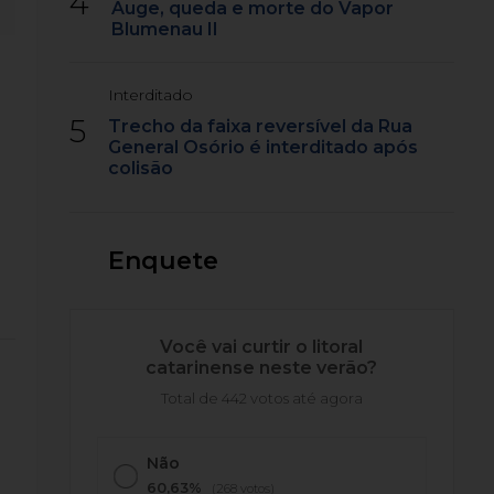
4
Auge, queda e morte do Vapor
Blumenau II
Interditado
5
Trecho da faixa reversível da Rua
General Osório é interditado após
colisão
Enquete
Você vai curtir o litoral
catarinense neste verão?
Total de 442 votos até agora
Não
60,63%
(268 votos)