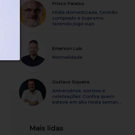
Prisco Paraíso
Mídia domesticada, Centrão
comprado e Supremo
o
fazendo jogo sujo
om
Emerson Luis
Normalidade
Gustavo Siqueira
Aniversários, sorrisos e
celebrações: Confira quem
esteve em alta nesta semana
em SC
Mais lidas