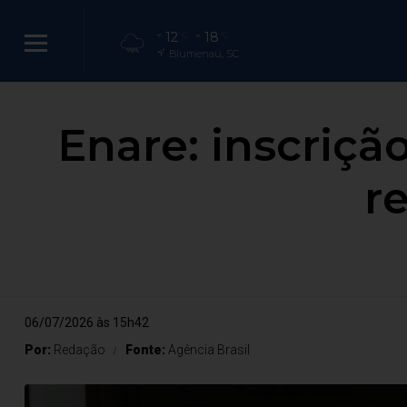
12
18
°C
°C
Blumenau, SC
Enare: inscriçã
r
06/07/2026 às 15h42
Por:
Redação
Fonte:
Agência Brasil