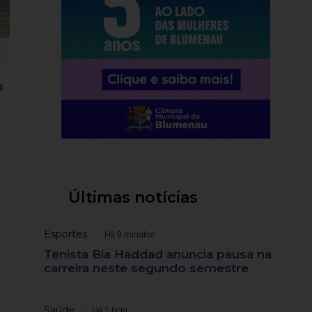
o
Últimas notícias
Esportes
Há 9 minutos
Tenista Bia Haddad anuncia pausa na
carreira neste segundo semestre
Saúde
Há 1 hora