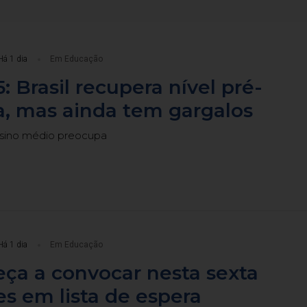
Há 1 dia
Em Educação
: Brasil recupera nível pré-
, mas ainda tem gargalos
sino médio preocupa
Há 1 dia
Em Educação
ça a convocar nesta sexta
s em lista de espera