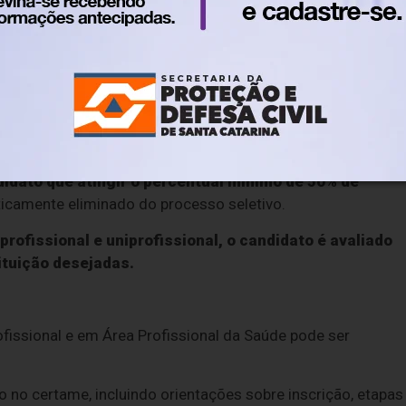
licadas em 60 cidades brasileiras, em 13 de setembro,
ltipla escolha, cada uma delas com cinco alternativas, send
 pontos, totalizando o máximo de 100 pontos.
ias presentes nas matrizes de Programas de Residência c
esidência Médica (CNRM).
didato que atingir o percentual mínimo de 50% de
ticamente eliminado do processo seletivo.
profissional e uniprofissional, o candidato é avaliado
tituição desejadas.
ofissional e em Área Profissional da Saúde pode ser
 no certame, incluindo orientações sobre inscrição, etapas