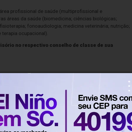
rea profissional de saúde (multiprofissional e
as áreas da saúde (biomedicina; ciências biológicas;
sioterapia; fonoaudiologia; medicina veterinária; nutrição;
e terapia ocupacional).
isório no respectivo conselho de classe de sua
os e a oferta de mais de 12 mil vagas para residência
ntre hospitais, fundações universitárias e institutos público
torizadas pelo Ministério da Educação (MEC) para o Enare
vagas
.