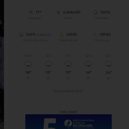
17°
0.64km/h
100%
Sensação
Vento
Umidade
100%
06h51
05h52
(2.08mm)
Chance de chuva
Nascer do sol
Pôr do sol
DOM
SEG
TER
QUA
QUI
16°
12°
12°
14°
24°
11°
11°
11°
11°
14°
Atualizado às 15h01
PUBLICIDADE