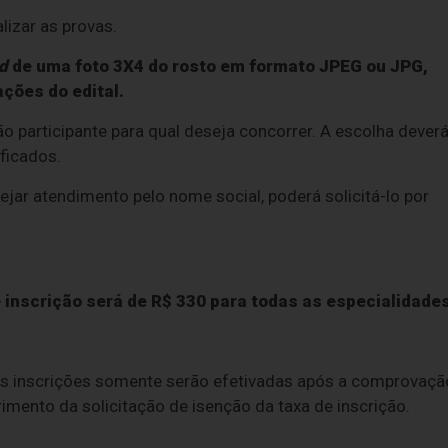
lizar as provas.
d
de uma foto 3X4 do rosto em formato JPEG ou JPG,
ções do edital.
ção participante para qual deseja concorrer. A escolha dever
ficados.
ejar atendimento pelo nome social, poderá solicitá-lo por
e inscrição será de R$ 330 para todas as especialidades
 as inscrições somente serão efetivadas após a comprovaçã
imento da solicitação de isenção da taxa de inscrição.