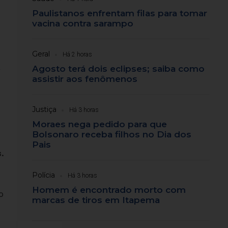
Paulistanos enfrentam filas para tomar
vacina contra sarampo
Geral
Há 2 horas
á
Agosto terá dois eclipses; saiba como
assistir aos fenômenos
Justiça
Há 3 horas
Moraes nega pedido para que
Bolsonaro receba filhos no Dia dos
Pais
.
Polícia
Há 3 horas
Homem é encontrado morto com
o
marcas de tiros em Itapema