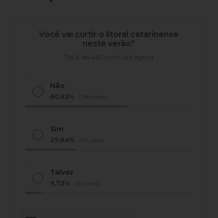
Você vai curtir o litoral catarinense
neste verão?
Total de 442 votos até agora
Não
60,63%
(268 votos)
Sim
29,64%
(131 votos)
Talvez
9,73%
(43 votos)