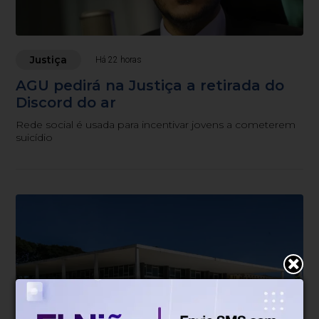
Justiça
Há 22 horas
AGU pedirá na Justiça a retirada do
Discord do ar
Rede social é usada para incentivar jovens a cometerem
suicídio