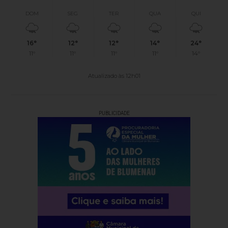
DOM
SEG
TER
QUA
QUI
16°
12°
12°
14°
24°
11°
11°
11°
11°
14°
Atualizado às 12h01
PUBLICIDADE