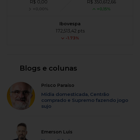
R$ 0,00
R$ 350,612,66
+0,00%
+0,15%
Ibovespa
172,513,42 pts
-1.73%
Blogs e colunas
Prisco Paraíso
Mídia domesticada, Centrão
comprado e Supremo fazendo jogo
sujo
Emerson Luis