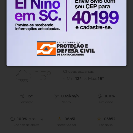
Justiça
Há 23 horas
Dino aciona PF após TCU apontar R$
55,4 milhões em emendas suspeitas
Dino é o relator da ação sobre as chamadas emendas pix
Blumenau, SC
15°
Chuvas esparsas
Mín.
12°
Máx.
18°
15°
0.65km/h
100%
Sensação
Vento
Umidade
100%
06h51
05h52
(2.08mm)
Chance de chuva
Nascer do sol
Pôr do sol