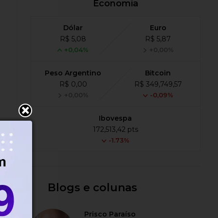
Economia
Dólar
Euro
R$ 5,08
R$ 5,87
+0,04%
+0,00%
Peso Argentino
Bitcoin
R$ 0,00
R$ 349,749,57
+0,00%
-0,09%
Ibovespa
172,513,42 pts
-1.73%
Blogs e colunas
Prisco Paraíso