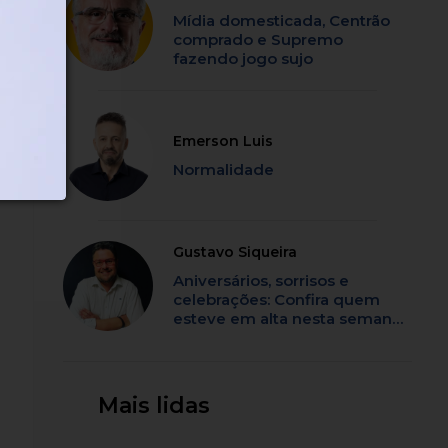
Mídia domesticada, Centrão
comprado e Supremo
fazendo jogo sujo
Emerson Luis
Normalidade
Gustavo Siqueira
Aniversários, sorrisos e
celebrações: Confira quem
esteve em alta nesta semana
em SC
Mais lidas