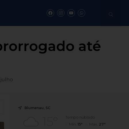
prorrogado até
 julho
Blumenau, SC
15°
Tempo nublado
Mín.
15°
Máx.
27°