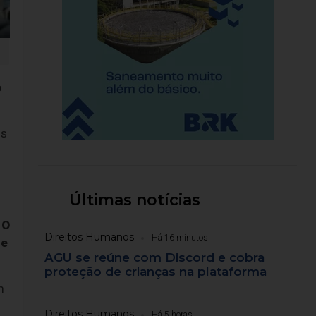
o
os
Últimas notícias
 O
Direitos Humanos
Há 16 minutos
de
AGU se reúne com Discord e cobra
proteção de crianças na plataforma
m
Direitos Humanos
Há 5 horas