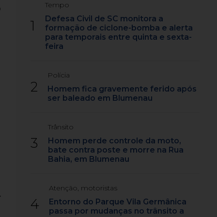
Tempo
o
Defesa Civil de SC monitora a
1
formação de ciclone-bomba e alerta
para temporais entre quinta e sexta-
feira
Polícia
2
Homem fica gravemente ferido após
ser baleado em Blumenau
Trânsito
3
Homem perde controle da moto,
bate contra poste e morre na Rua
Bahia, em Blumenau
Atenção, motoristas
r
4
Entorno do Parque Vila Germânica
passa por mudanças no trânsito a