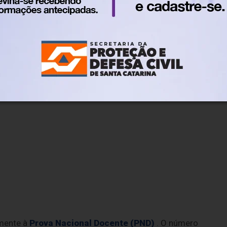
amente à
Prova Nacional Docente (PND)
. O número