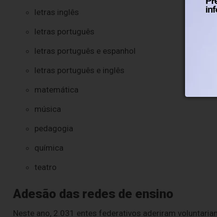
letras inglês
letras português
letras português e espanhol
letras português e inglês
matemática
música
pedagogia
química
teatro
Adesão das redes de ensino
Neste ano, 2.031 entes federativos aderiram voluntari