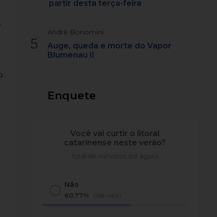
partir desta terça-feira
o
André Bonomini
5
Auge, queda e morte do Vapor
Blumenau II
o
Enquete
Você vai curtir o litoral
catarinense neste verão?
Total de 441 votos até agora
Não
60,77%
(268 votos)