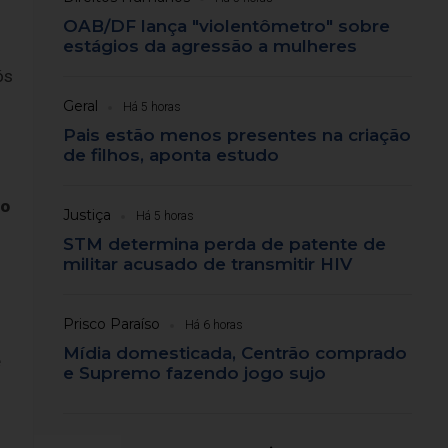
OAB/DF lança "violentômetro" sobre
estágios da agressão a mulheres
ós
Geral
Há 5 horas
Pais estão menos presentes na criação
de filhos, aponta estudo
vo
Justiça
Há 5 horas
STM determina perda de patente de
militar acusado de transmitir HIV
Prisco Paraíso
Há 6 horas
Mídia domesticada, Centrão comprado
e
e Supremo fazendo jogo sujo