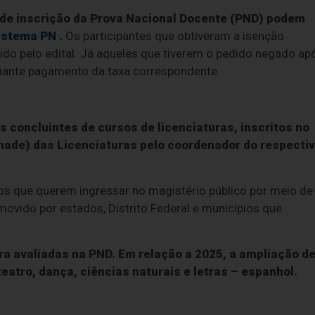
a de inscrição da Prova Nacional Docente (PND) podem
istema PN
.
Os participantes que obtiveram a isenção
cido pelo edital. Já aqueles que tiverem o pedido negado ap
diante pagamento da taxa correspondente.
 concluintes de cursos de licenciaturas, inscritos no
ade) das Licenciaturas pelo coordenador do respecti
 que querem ingressar no magistério público por meio de
movido por estados, Distrito Federal e municípios que
ura avaliadas na PND. Em relação a 2025, a ampliação d
eatro, dança, ciências naturais e letras – espanhol.