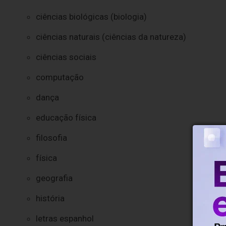
ciências biológicas (biologia)
ciências naturais (ciências da natureza)
ciências sociais
computação
dança
educação física
filosofia
física
geografia
história
letras espanhol