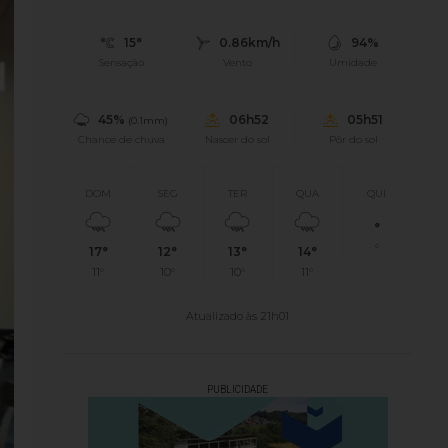
15°
0.86km/h
94%
Sensação
Vento
Umidade
45%
06h52
05h51
(0.1mm)
Chance de chuva
Nascer do sol
Pôr do sol
DOM
SEG
TER
QUA
QUI
°
°
17°
12°
13°
14°
11°
10°
10°
11°
Atualizado às 21h01
PUBLICIDADE