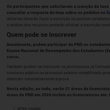
Os participantes que solicitaram a isenção da tax
consultar a resposta do Inep sobre os pedidos no
S
deferida deverão fazer a inscrição no período estabele
a análise dos recursos poderão efetuar a inscrição me
Quem pode se inscrever
Anualmente, podem participar da PND os estudantes
Exame Nacional de Desempenho dos Estudantes (En
curso.
Também podem se inscrever os professores já formados
concurso público ou processo seletivo simplificado pro
aderiram voluntariamente à prova.
Nesta edição, ao todo, serão 21 áreas da licenciat
áreas da PND em 2026 incluiu as licenciaturas em: t
artes visuais