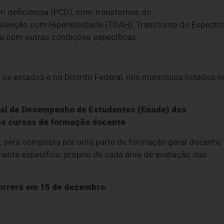
m deficiência (PCD), com transtornos do
Atenção com Hiperatividade (TDAH), Transtorno do Espectr
 ou com outras condições específicas.
s estados e no Distrito Federal, nos municípios listados n
nal de Desempenho de Estudantes (Enade) das
nos cursos de formação docente
.
s, será composta por uma parte de formação geral docente,
te específico, próprio de cada área de avaliação das
correrá em 15 de dezembro.