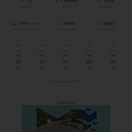
17°
1.34km/h
100%
Sensação
Vento
Umidade
100%
06h51
05h52
(5.1mm)
Chance de chuva
Nascer do sol
Pôr do sol
SEG
TER
QUA
QUI
SEX
15°
13°
17°
25°
19°
10°
10°
11°
13°
15°
Atualizado às 12h01
PUBLICIDADE