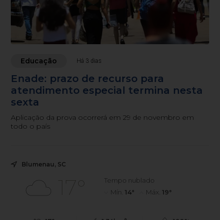
Educação
Há 3 dias
Enade: prazo de recurso para
atendimento especial termina nesta
sexta
Aplicação da prova ocorrerá em 29 de novembro em
todo o país
Blumenau, SC
17°
Tempo nublado
Mín.
14°
Máx.
19°