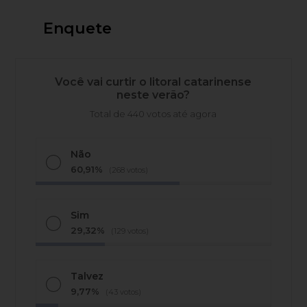
Enquete
Você vai curtir o litoral catarinense
neste verão?
Total de 440 votos até agora
Não
60,91%
(268 votos)
Sim
29,32%
(129 votos)
Talvez
9,77%
(43 votos)