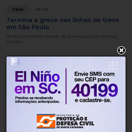
Geral
Há 1 dia
Termina a greve nas linhas de trens
em São Paulo
Sindicato mantém estado de greve para acompanhar
acordo
Blumenau, SC
16°
Chuva
Mín.
15°
Máx.
27°
16°
0.89km/h
100%
Sensação
Vento
Umidade
45%
06h52
05h51
(0.1mm)
Chance de chuva
Nascer do sol
Pôr do sol