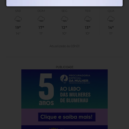
SÁB
DOM
SEG
TER
QUA
19°
17°
12°
13°
14°
14°
11°
10°
10°
11°
Atualizado às 03h01
PUBLICIDADE