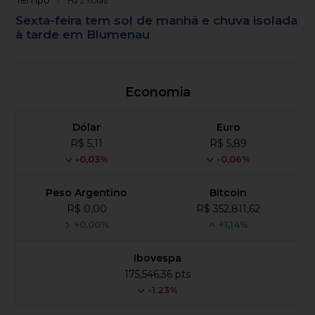
Tempo
Há 2 horas
Sexta-feira tem sol de manhã e chuva isolada
à tarde em Blumenau
Economia
Dólar
Euro
R$ 5,11
R$ 5,89
-0,03%
-0,06%
Peso Argentino
Bitcoin
R$ 0,00
R$ 352,811,62
+0,00%
+1,14%
Ibovespa
175,546,36 pts
-1.23%