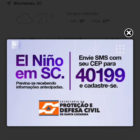
Blumenau, SC
21°
Tempo nublado
Mín.
15°
Máx.
27°
21°
2.74km/h
84%
Sensação
Vento
Umidade
45%
06h52
05h51
(0.1mm)
Chance de chuva
Nascer do sol
Pôr do sol
SÁB
DOM
SEG
TER
QUA
19°
17°
12°
13°
14°
14°
11°
10°
10°
11°
Atualizado às 06h01