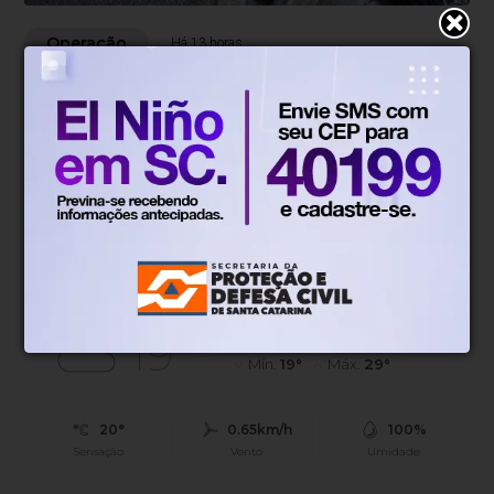
Operação
Há 13 horas
GAECO prende 12 pessoas em
flagrante em operação contra tráfico
e comércio ilegal de armas na Grande
Florianópolis
Operação 'Caminho Sem Volta' cumpre 28 mandados de
busca em sete cidades, incluindo Foz do Iguaçu, no
Paraná.
Blumenau, SC
19°
Tempo nublado
Mín.
19°
Máx.
29°
20°
0.65km/h
100%
Sensação
Vento
Umidade