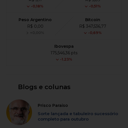
-0,18%
-0,51%
Peso Argentino
Bitcoin
R$ 0,00
R$ 347,536,77
+0,00%
-0,69%
Ibovespa
175,546,36 pts
-1.23%
Blogs e colunas
Prisco Paraíso
Sorte lançada e tabuleiro sucessório
completo para outubro