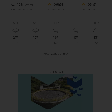
12%
06h53
05h51
(0mm)
Chance de chuva
Nascer do sol
Pôr do sol
SEX
SÁB
DOM
SEG
TER
27°
17°
16°
13°
13°
14°
14°
12°
11°
10°
Atualizado às 18h01
PUBLICIDADE