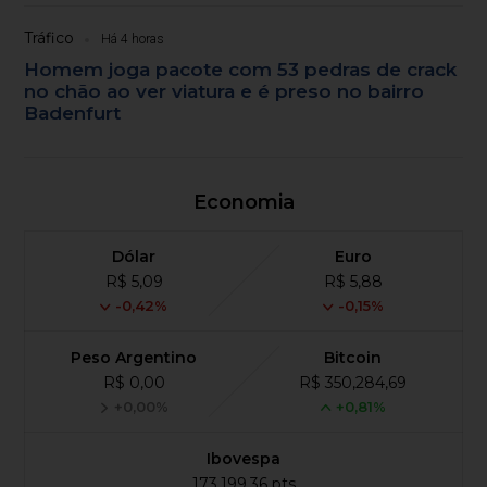
Tráfico
Há 4 horas
Homem joga pacote com 53 pedras de crack
no chão ao ver viatura e é preso no bairro
Badenfurt
Economia
Dólar
Euro
R$ 5,09
R$ 5,88
-0,42%
-0,15%
Peso Argentino
Bitcoin
R$ 0,00
R$ 350,284,69
+0,00%
+0,81%
Ibovespa
173,199,36 pts