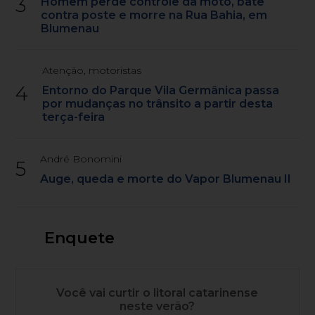
3
Homem perde controle da moto, bate
contra poste e morre na Rua Bahia, em
Blumenau
Atenção, motoristas
4
Entorno do Parque Vila Germânica passa
por mudanças no trânsito a partir desta
terça-feira
André Bonomini
5
Auge, queda e morte do Vapor Blumenau II
Enquete
Você vai curtir o litoral catarinense
neste verão?