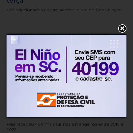
terça
Pré-selecionados devem acessar o site do Fies Seleção
Economia
Há 5 dias
Brasil é quarto país que mais ampliou
turismo internacional, diz OCDE
País recebeu 46% mais turistas estrangeiros entre 2019 e
2025