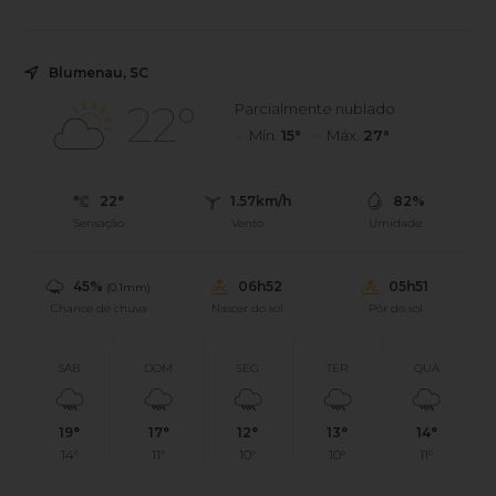
Blumenau, SC
22°
Parcialmente nublado
Mín.
15°
Máx.
27°
22°
1.57km/h
82%
Sensação
Vento
Umidade
45%
06h52
05h51
(0.1mm)
Chance de chuva
Nascer do sol
Pôr do sol
SÁB
DOM
SEG
TER
QUA
19°
17°
12°
13°
14°
14°
11°
10°
10°
11°