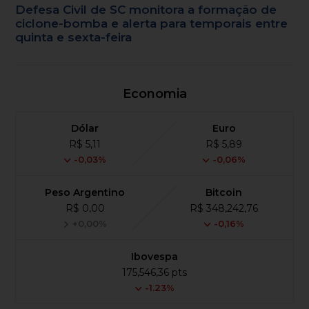
Defesa Civil de SC monitora a formação de
ciclone-bomba e alerta para temporais entre
quinta e sexta-feira
Economia
Dólar
Euro
R$ 5,11
R$ 5,89
-0,03%
-0,06%
Peso Argentino
Bitcoin
R$ 0,00
R$ 348,242,76
+0,00%
-0,16%
Ibovespa
175,546,36 pts
-1.23%