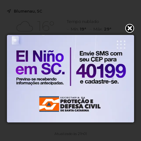
Blumenau, SC
16°
Tempo nublado
Mín.
19°
Máx.
29°
16°
1.4km/h
100%
Sensação
Vento
Umidade
12%
06h53
05h51
(0mm)
Chance de chuva
Nascer do sol
Pôr do sol
SÁB
DOM
SEG
TER
QUA
°
°
17°
16°
13°
13°
14°
12°
11°
10°
Atualizado às 21h01