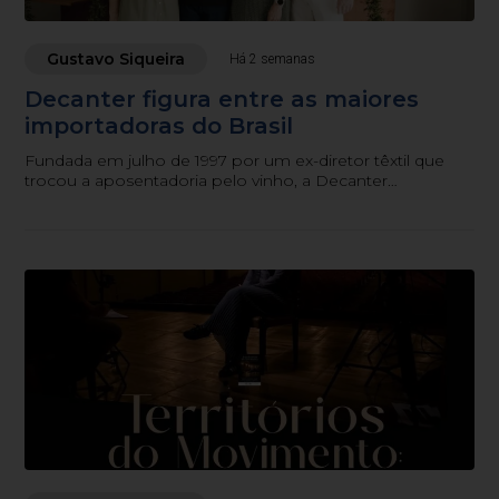
Gustavo Siqueira
Há 2 semanas
Decanter figura entre as maiores
importadoras do Brasil
Fundada em julho de 1997 por um ex-diretor têxtil que
trocou a aposentadoria pelo vinho, a Decanter
comemora neste mês de julho seus 29 anos como uma
das maiores importadoras do Brasil, sem nunca deixar
Blumenau.