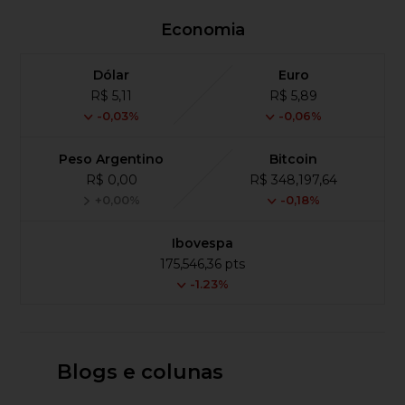
Economia
Dólar
Euro
R$ 5,11
R$ 5,89
-0,03%
-0,06%
Peso Argentino
Bitcoin
R$ 0,00
R$ 348,197,64
+0,00%
-0,18%
Ibovespa
175,546,36 pts
-1.23%
Blogs e colunas