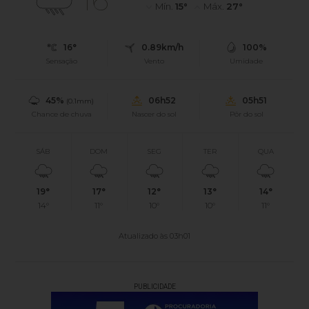
16°
Mín.
15°
Máx.
27°
16°
0.89km/h
100%
Sensação
Vento
Umidade
45%
06h52
05h51
(0.1mm)
Chance de chuva
Nascer do sol
Pôr do sol
SÁB
DOM
SEG
TER
QUA
19°
17°
12°
13°
14°
14°
11°
10°
10°
11°
Atualizado às 03h01
PUBLICIDADE