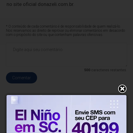
no site oficial donazeli.com.br.
* O conteúdo de cada comentário é de responsabilidade de quem realizá-lo.
Nos reservamos ao direito de reprovar ou eliminar comentários em desacordo
com o propósito do site ou que contenham palavras ofensivas.
500
caracteres restantes.
Comentar
Gustavo Siqueira
Há 3 dias
Aniversários, sorrisos e celebrações:
Confira quem esteve em alta nesta
semana em SC