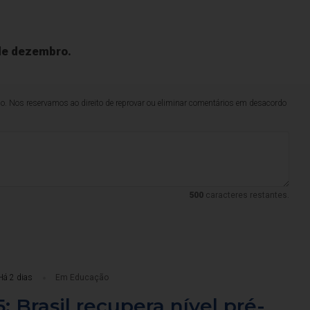
 de dezembro.
lo. Nos reservamos ao direito de reprovar ou eliminar comentários em desacordo
500
caracteres restantes.
Há 2 dias
Em Educação
: Brasil recupera nível pré-