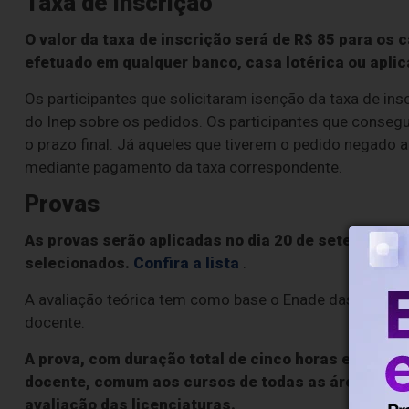
Taxa de inscrição
O valor da taxa de inscrição será de R$ 85 para os
efetuado em qualquer banco, casa lotérica ou aplica
Os participantes que solicitaram isenção da taxa de in
do Inep sobre os pedidos. Os participantes que consegu
o prazo final. Já aqueles que tiverem o pedido negado a
mediante pagamento da taxa correspondente.
Provas
As provas serão aplicadas no dia 20 de setembro em
selecionados.
Confira a lista
.
A avaliação teórica tem como base o Enade das Licenc
docente.
A prova, com duração total de cinco horas e 30 mi
docente, comum aos cursos de todas as áreas, e u
avaliação das licenciaturas.