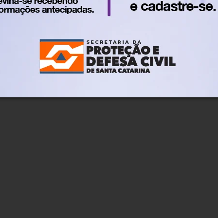
ça, ciências naturais e letras – espanhol. Nesta edição, ao