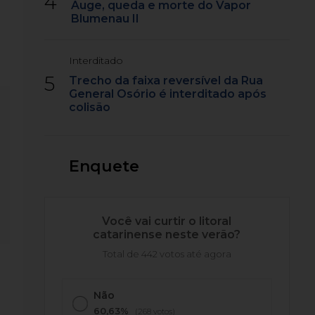
4
Auge, queda e morte do Vapor
Blumenau II
Interditado
5
Trecho da faixa reversível da Rua
General Osório é interditado após
colisão
Enquete
Você vai curtir o litoral
catarinense neste verão?
Total de 442 votos até agora
Não
60,63%
(268 votos)