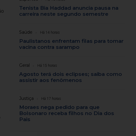
Tenista Bia Haddad anuncia pausa na
ão
carreira neste segundo semestre
Saúde
Há 14 horas
Paulistanos enfrentam filas para tomar
vacina contra sarampo
Geral
Há 15 horas
Agosto terá dois eclipses; saiba como
assistir aos fenômenos
Justiça
Há 17 horas
Moraes nega pedido para que
Bolsonaro receba filhos no Dia dos
o
Pais