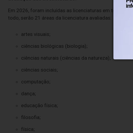
Em 2026, foram incluídas as licenciaturas em teatro, dan
todo, serão 21 áreas da licenciatura avaliadas:
artes visuais;
ciências biológicas (biologia);
ciências naturais (ciências da natureza);
ciências sociais;
computação;
dança;
educação física;
filosofia;
física;