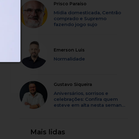
Prisco Paraíso
Mídia domesticada, Centrão
comprado e Supremo
fazendo jogo sujo
Emerson Luis
Normalidade
Gustavo Siqueira
Aniversários, sorrisos e
celebrações: Confira quem
esteve em alta nesta semana
em SC
Mais lidas