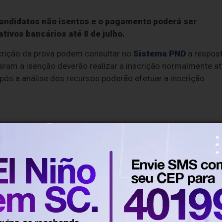
 candidatos não isentos e o pagamento poderá ser
tivos bancários até 8 de julho.
scrição da prova podem consultar no
Sistema PND
a respos
iram a isenção deverão realizar a inscrição normalmente a
pós a análise dos recursos poderão efetuar a inscrição
 todos os estados e no Distrito Federal, nos municípi
iaturas que, desde 2024, foca nos cursos de formação
nutos será composta por uma parte de formação geral
ma de componente específico, próprio de cada área de