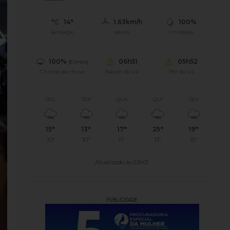
14°
1.63km/h
100%
Sensação
Vento
Umidade
100%
06h51
05h52
(5.1mm)
Chance de chuva
Nascer do sol
Pôr do sol
SEG
TER
QUA
QUI
SEX
15°
13°
17°
25°
19°
10°
10°
11°
13°
15°
Atualizado às 03h01
PUBLICIDADE