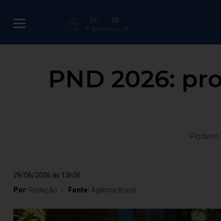
14
19
°C
°C
Blumenau, SC
PND 2026: pro
Podem p
29/06/2026 às 13h36
Por:
Redação
Fonte:
Agência Brasil