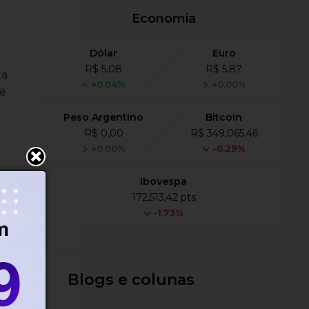
Economia
Dólar
Euro
R$ 5,08
R$ 5,87
ta
+0,04%
+0,00%
té
Peso Argentino
Bitcoin
R$ 0,00
R$ 349,065,46
+0,00%
-0,29%
os
Ibovespa
172,513,42 pts
-1.73%
Blogs e colunas