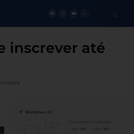
 inscrever até
nciatura
Blumenau, SC
14°
Parcialmente nublado
Mín.
14°
Máx.
19°