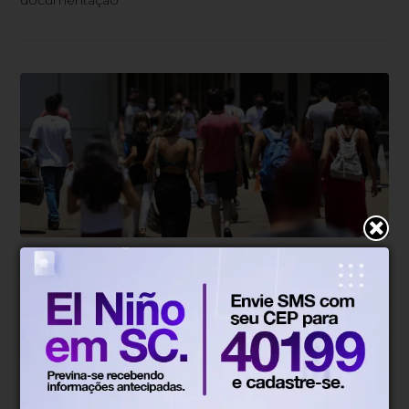
documentação
Educação
Há 18 horas
Enade: prazo de recurso para
atendimento especial termina nesta
sexta
Aplicação da prova ocorrerá em 29 de novembro em
todo o país