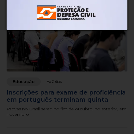
Educação
Há 2 dias
Inscrições para exame de proficiência
em português terminam quinta
Provas no Brasil serão no fim de outubro; no exterior, em
novembro