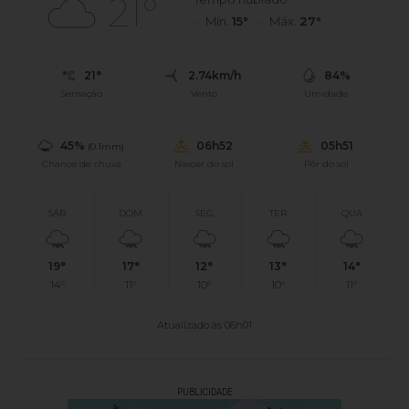
21°
Mín.
15°
Máx.
27°
21°
2.74km/h
84%
Sensação
Vento
Umidade
45%
06h52
05h51
(0.1mm)
Chance de chuva
Nascer do sol
Pôr do sol
SÁB
DOM
SEG
TER
QUA
19°
17°
12°
13°
14°
14°
11°
10°
10°
11°
Atualizado às 06h01
PUBLICIDADE