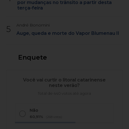
por mudanças no trânsito a partir desta
terça-feira
André Bonomini
5
Auge, queda e morte do Vapor Blumenau II
Enquete
Você vai curtir o litoral catarinense
neste verão?
Total de 440 votos até agora
Não
60,91%
(268 votos)