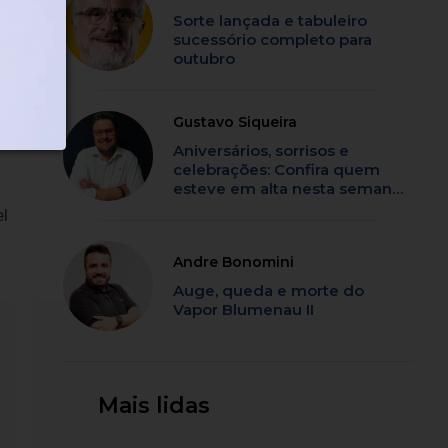
.
Sorte lançada e tabuleiro
sucessório completo para
outubro
U
Gustavo Siqueira
Aniversários, sorrisos e
celebrações: Confira quem
esteve em alta nesta semana
em SC
el
Andre Bonomini
Auge, queda e morte do
Vapor Blumenau II
Mais lidas