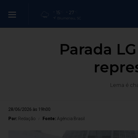
15
27
°C
°C
Blumenau, SC
Parada LG
repre
Lema é ch
28/06/2026 às 19h00
Por:
Redação
Fonte:
Agência Brasil