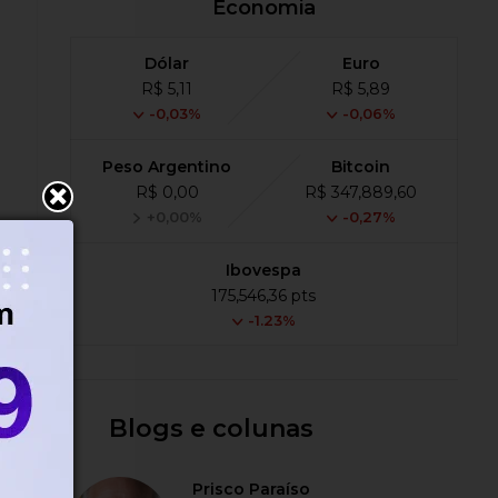
Economia
Dólar
Euro
R$ 5,11
R$ 5,89
l
-0,03%
-0,06%
Peso Argentino
Bitcoin
R$ 0,00
R$ 347,889,60
+0,00%
-0,27%
,
Ibovespa
175,546,36 pts
-1.23%
s
Blogs e colunas
Prisco Paraíso