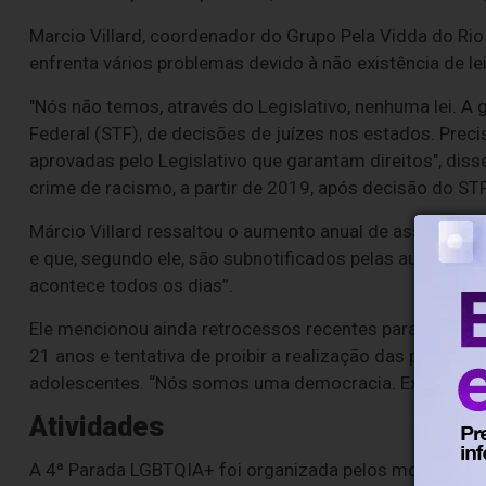
Marcio Villard, coordenador do Grupo Pela Vidda do R
enfrenta vários problemas devido à não existência de le
"Nós não temos, através do Legislativo, nenhuma lei. A 
Federal (STF), de decisões de juízes nos estados. Preci
aprovadas pelo Legislativo que garantam direitos", diss
crime de racismo, a partir de 2019, após decisão do STF,
Márcio Villard ressaltou o aumento anual de assassina
e que, segundo ele, são subnotificados pelas autoridade
acontece todos os dias”.
Ele mencionou ainda retrocessos recentes para a comu
21 anos e tentativa de proibir a realização das paradas 
adolescentes. “Nós somos uma democracia. Existem fam
Atividades
A 4ª Parada LGBTQIA+ foi organizada pelos movimento