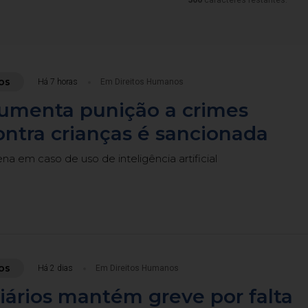
500
caracteres restantes.
os
Há 7 horas
Em Direitos Humanos
aumenta punição a crimes
contra crianças é sancionada
a em caso de uso de inteligência artificial
os
Há 2 dias
Em Direitos Humanos
viários mantém greve por falta