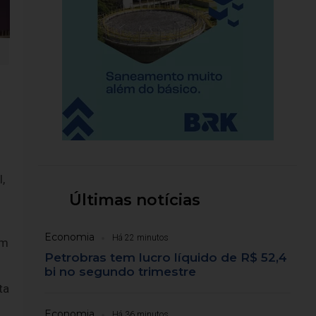
a
,
Últimas notícias
Economia
Há 22 minutos
am
Petrobras tem lucro líquido de R$ 52,4
bi no segundo trimestre
ta
Economia
Há 36 minutos