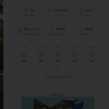
15°
1.22km/h
100%
Sensação
Vento
Umidade
45%
06h52
05h51
(0.1mm)
Chance de chuva
Nascer do sol
Pôr do sol
SÁB
DOM
SEG
TER
QUA
19°
17°
12°
13°
14°
14°
11°
10°
10°
11°
Atualizado às 00h01
PUBLICIDADE