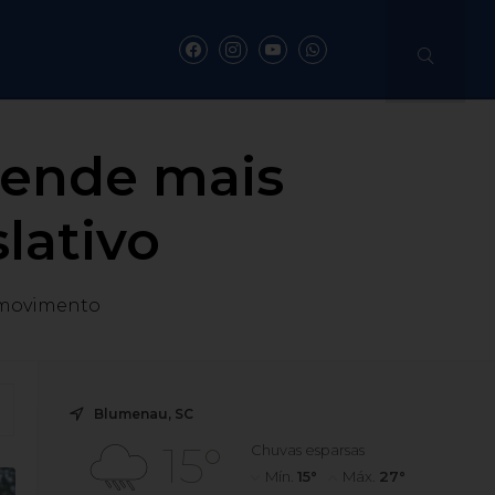
fende mais
lativo
 movimento
Blumenau, SC
15°
Chuvas esparsas
Mín.
15°
Máx.
27°