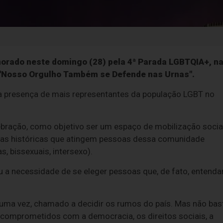
morado neste domingo (28) pela 4ª Parada LGBTQIA+, n
a "Nosso Orgulho Também se Defende nas Urnas".
a presença de mais representantes da população LGBT no
ebração, como objetivo ser um espaço de mobilização social
cias históricas que atingem pessoas dessa comunidade
as, bissexuais, intersexo).
u a necessidade de se eleger pessoas que, de fato, entend
 uma vez, chamado a decidir os rumos do país. Mas não bas
 comprometidos com a democracia, os direitos sociais, a