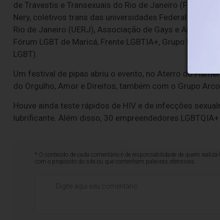
de Travestis e Transexuais do Rio de Janeiro (Fórum TT
Nery, coletivos trans das universidades Federal Flumine
Rio de Janeiro (UERJ), Associação de Gays e Amigos de
Fórum LGBT de Maricá, Frente LGBTIA+, Grupo Pela Vid
LGBT).
Um festival de pipas abriu o evento, no Aterro do Flame
do Orgulho, Amor e Direitos, também com o Grupo Arco Í
Houve ainda teste rápidos de HIV e de infecções sexualm
lubrificante. Além disso, 30 empreendedores LGBTQIA+
* O conteúdo de cada comentário é de responsabilidade de quem realizá-
com o propósito do site ou que contenham palavras ofensivas.