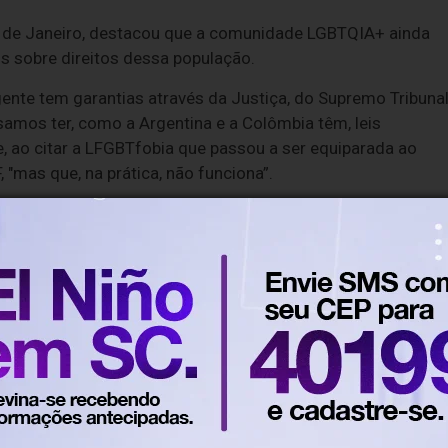
io de Janeiro, destacou que a comunidade LGBTQIA+ ainda
is sobre direitos dessa população.
gente tem garantias através da Justiça, do Supremo Tribuna
samos ter, como a Argentina e a Colômbia têm, leis
e, ao citar a LFGBTfobia que passou a ser equiparada ao
 "mas que, na prática, não funciona”.
tos e casos de violência cometidos contra as pessoas LGBTs
s policiais. "Parece que não acontece, quando, na verdade,
nidade LGBT, como proibição de terapia hormonal antes do
em vias públicas e sem a participação de crianças e
ílias de LGBTs que têm filhos”.
s sociais CasaNem, Grupo Transrevolução, Fórum Estadual