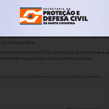
 RJ), Marcha Trans RJ, Liga Transmasculina Carioca João W
nse (UFF), Federal do Rio de Janeiro (UFRJ) e do Estado do
 Nova Iguaçu e Mesquita (AGANIM), Artgay, BrCidades-Rio,
da e o Coletivo LGBTI+ do Movimento Negro Unificado (MN
ngo, organizado pelo Grupo Arco Íris, seguido do piquenique
ris, na Praça Paris.
ente transmissíveis (ISTs), distribuição de camisinhas e g
 mostraram sus produtos e serviços em uma feira.
lo. Nos reservamos ao direito de reprovar ou eliminar comentários em desacordo