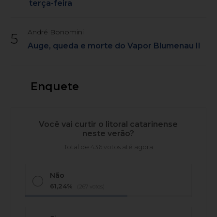
terça-feira
André Bonomini
5
Auge, queda e morte do Vapor Blumenau II
Enquete
Você vai curtir o litoral catarinense
neste verão?
Total de 436 votos até agora
Não
61,24%
(267 votos)