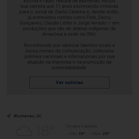
escrita e rádio. Natural de Blumenau, iniciou
sua carreira aos 11 anos escrevendo crônicas
para o Jornal de Santa Catarina e, desde então,
já entrevistou nomes como Pelé, Dercy
Gonçalves, Cláudia Leitte e Jorge Amado — em
produções que vão de aldeias indígenas da
Amazônia à sede da ONU.
Reconhecido por valorizar talentos locais e
novos nomes da comunicação, coleciona
prêmios nacionais e internacionais por sua
atuação na imprensa e na promoção da
sustentabilidade.
Ver notícias
Blumenau, SC
18°
Tempo nublado
Mín.
19°
Máx.
29°