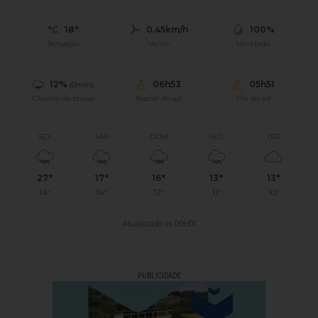
18°
0.45km/h
100%
Sensação
Vento
Umidade
12%
06h53
05h51
(0mm)
Chance de chuva
Nascer do sol
Pôr do sol
SEX
SÁB
DOM
SEG
TER
27°
17°
16°
13°
13°
14°
14°
12°
11°
10°
Atualizado às 09h01
PUBLICIDADE