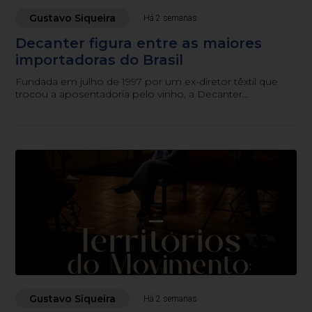
Gustavo Siqueira
Há 2 semanas
Decanter figura entre as maiores
importadoras do Brasil
Fundada em julho de 1997 por um ex-diretor têxtil que
trocou a aposentadoria pelo vinho, a Decanter
comemora neste mês de julho seus 29 anos como uma
das maiores importadoras do Brasil, sem nunca deixar
Blumenau.
Gustavo Siqueira
Há 2 semanas