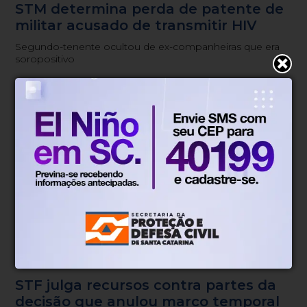
STM determina perda de patente de
militar acusado de transmitir HIV
Segundo-tenente ocultou de ex-companheiras que era
soropositivo
Justiça
Há 3 dias
STF julga recursos contra partes da
decisão que anulou marco temporal