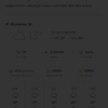
Julgamento virtual já conta com três dos dez votos
Blumenau, SC
13°
Tempo nublado
Mín.
11°
Máx.
14°
13°
0.12km/h
100%
Sensação
Vento
Umidade
20%
06h50
05h53
(0.28mm)
Chance de chuva
Nascer do sol
Pôr do sol
TER
QUA
QUI
SEX
SÁB
16°
17°
25°
23°
27°
11°
11°
13°
16°
17°