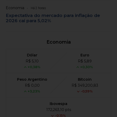
Economia
Há 2 horas
Expectativa do mercado para inflação de
2026 cai para 5,02%
Economia
Dólar
Euro
R$ 5,10
R$ 5,89
+0,38%
+0,30%
Peso Argentino
Bitcoin
R$ 0,00
R$ 349,200,83
+3,23%
-0,59%
Ibovespa
172,263,10 pts
-0.15%