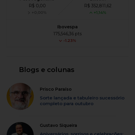
R$ 0,00
R$ 352,811,62
+0,00%
+1,14%
Ibovespa
175,546,36 pts
-1.23%
Blogs e colunas
Prisco Paraíso
Sorte lançada e tabuleiro sucessório
completo para outubro
Gustavo Siqueira
Aniversários, sorrisos e celebrações: