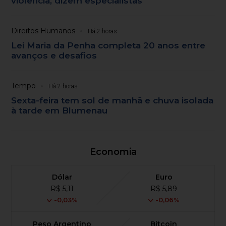
violência, dizem especialistas
Direitos Humanos
Há 2 horas
Lei Maria da Penha completa 20 anos entre
avanços e desafios
Tempo
Há 2 horas
Sexta-feira tem sol de manhã e chuva isolada
à tarde em Blumenau
Economia
Dólar
Euro
R$ 5,11
R$ 5,89
-0,03%
-0,06%
Peso Argentino
Bitcoin