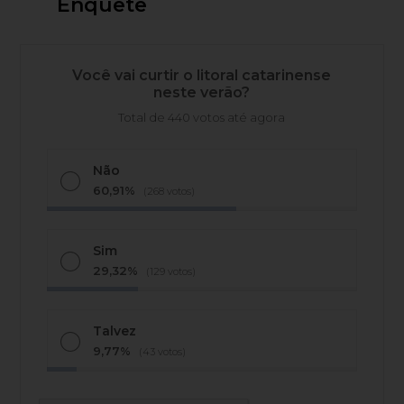
Enquete
Você vai curtir o litoral catarinense
neste verão?
Total de 440 votos até agora
Não
60,91%
(268 votos)
Sim
29,32%
(129 votos)
Talvez
9,77%
(43 votos)