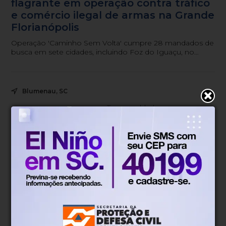
flagrante em operação contra tráfico
e comércio ilegal de armas na Grande
Florianópolis
Operação 'Caminho Sem Volta' cumpre 28 mandados de
busca em sete cidades, incluindo Foz do Iguaçu, no
Paraná.
Blumenau, SC
21°
Tempo nublado
Mín.
15°
Máx.
27°
21°
2.74km/h
84%
Sensação
Vento
Umidade
45%
06h52
05h51
(0.1mm)
Chance de chuva
Nascer do sol
Pôr do sol
SÁB
DOM
SEG
TER
QUA