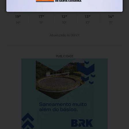
19°
17°
12°
13°
14°
14°
11°
10°
10°
11°
Atualizado às 06h01
PUBLICIDADE