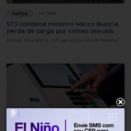
Justiça
Há 7 horas
STJ condena ministro Marco Buzzi a
perda de cargo por crimes sexuais
Decisão foi unânime, com aprovação dos 28 ministros
Justiça
Há 11 horas