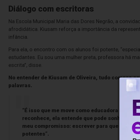
Diálogo com escritoras
Na Escola Municipal Maria das Dores Negrão, a convidada 
afrodidática. Kiusam reforça a importância da represen
infância.
Para ela, o encontro com os alunos foi potente, “espec
estudantes. Eu sou uma mulher preta, professora há mai
escrita”, disse.
No entender de Kiusam de Oliveira, tudo começa co
palavras.
“É isso que me move como educadora e como es
reconhece, ela entende que pode sonhar, que p
meu compromisso: escrever para que essas 
potentes”.