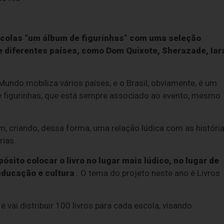
escolas “um álbum de figurinhas” com uma seleção
de diferentes países, como Dom Quixote, Sherazade, Iar
ndo mobiliza vários países, e o Brasil, obviamente, é um
 de figurinhas, que está sempre associado ao evento, mesmo
m, criando, dessa forma, uma relação lúdica com as históri
rias.
sito colocar o livro no lugar mais lúdico, no lugar de
educação e cultura
. O tema do projeto neste ano é Livros
 vai distribuir 100 livros para cada escola, visando