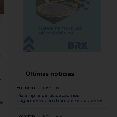
e
Últimas notícias
o
Economia
Há 6 minutos
Pix amplia participação nos
pagamentos em bares e restaurantes
de
Economia
Há 22 minutos