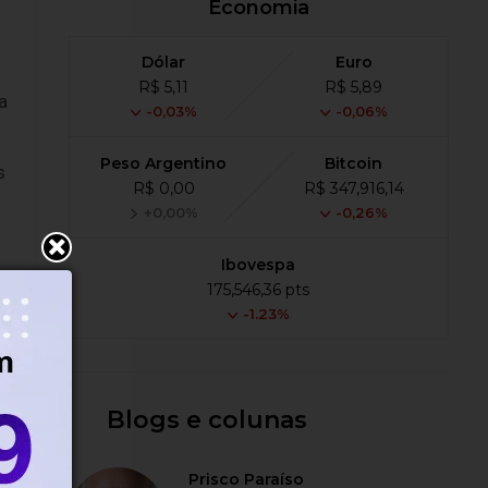
Economia
Dólar
Euro
a
R$ 5,11
R$ 5,89
a
-0,03%
-0,06%
Peso Argentino
Bitcoin
s
R$ 0,00
R$ 347,916,14
+0,00%
-0,26%
Ibovespa
175,546,36 pts
-1.23%
Blogs e colunas
Prisco Paraíso