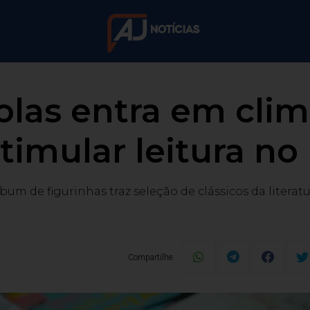
olas entra em cli
timular leitura no
bum de figurinhas traz seleção de clássicos da literat
Compartilhe: