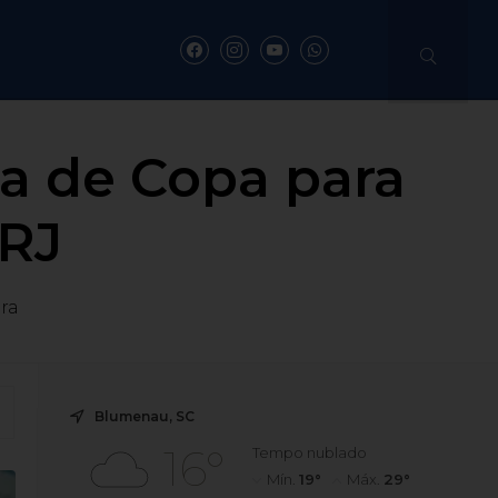
ma de Copa para
 RJ
ura
Blumenau, SC
16°
Tempo nublado
Mín.
19°
Máx.
29°