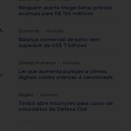
Ninguém acerta Mega-Sena; prêmio
acumula para R$ 165 milhões
a,
Economia
Há 4 horas
Balança comercial de julho tem
superávit de US$ 7 bilhões
Direitos Humanos
Há 6 horas
Lei que aumenta punição a crimes
as
digitais contra crianças é sancionada
Região
Há 6 horas
Timbó abre inscrições para curso de
voluntários da Defesa Civil