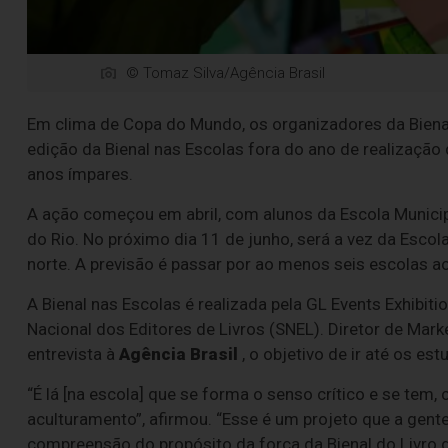
© Tomaz Silva/Agência Brasil
Em clima de Copa do Mundo, os organizadores da Bienal 
edição da Bienal nas Escolas fora do ano de realização 
anos ímpares.
A ação começou em abril, com alunos da Escola Munici
do Rio. No próximo dia 11 de junho, será a vez da Esc
norte. A previsão é passar por ao menos seis escolas a
A Bienal nas Escolas é realizada pela GL Events Exhibiti
Nacional dos Editores de Livros (SNEL). Diretor de Mar
entrevista à
Agência Brasil
, o objetivo de ir até os est
“É lá [na escola] que se forma o senso crítico e se te
aculturamento”, afirmou. “Esse é um projeto que a gent
compreensão do propósito da força da Bienal do Livro d