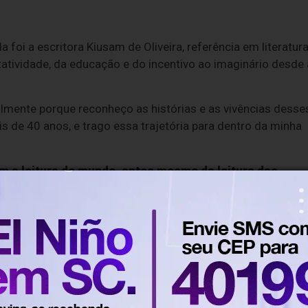
foi a escritora Kiusam de Oliveira, referência em literatur
tatividade, da educação e do incentivo ao imaginário desde 
ialmente porque reconheço as histórias e as vivências desse
s de 40 anos, e trago essa trajetória para dentro da minha
m a leitura do mundo, antes mesmo da leitura das
critora. Quando a criança se vê, quando ela se
ode transformar a própria realidade. E é esse o
crianças aprendam a sonhar e se reconheçam como