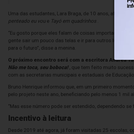
Uma das estudantes, Lara Braga, de 10 anos, afirmou qu
penteado eu vou
e
Tayó em quadrinhos
.
“Eu gosto porque eles falam de coisas importantes, com
gente sair um pouco das telas e ir para outros lugares
para o futuro”, disse a menina.
O próximo encontro será com a escritora Andrea Ta
Não me toca, seu boboca!
, que tem feito muito sucess
com as secretarias municipais e estaduais de Educação
Bruno Henrique informou que, em um primeiro momento,
pelo projeto neste ano, beneficiando pelo menos 1 mil a
“Mas esse número pode ser estendido, dependendo se for
Incentivo à leitura
Desde 2019 até agora, já foram visitadas 25 escolas, 