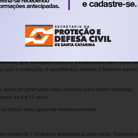
e Kiusam tem dois livros de que ela gosta muito:
Com qual
o o respeito com o cabelo e com a cor da pele. Ler faz a
. Acho que ajuda na imaginação e faz a gente aprender mais
ubman, que dialogará com os estudantes sobre seu liv
o com a criançada. A escolha dos autores é feita em parcer
.
 estão programadas cinco escolas para serem visitadas
lunos de 6 a 10 anos.
 obtido mais apoio da iniciativa privada”.
com média de 170 alunos atendidos a cada visita. Somente 