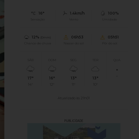
16°
1.4km/h
100%
Sensação
Vento
Umidade
12%
06h53
05h51
(0mm)
Chance de chuva
Nascer do sol
Pôr do sol
SÁB
DOM
SEG
TER
QUA
°
°
17°
16°
13°
13°
14°
12°
11°
10°
Atualizado às 21h01
PUBLICIDADE