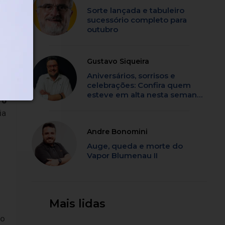
Sorte lançada e tabuleiro
sucessório completo para
outubro
Gustavo Siqueira
Aniversários, sorrisos e
celebrações: Confira quem
esteve em alta nesta semana
ro
em SC
ia
Andre Bonomini
Auge, queda e morte do
Vapor Blumenau II
Mais lidas
no