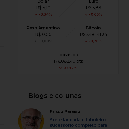
Dólar
Euro
R$ 5,10
R$ 5,88
-0,34%
-0,65%
Peso Argentino
Bitcoin
R$ 0,00
R$ 348,141,34
+0,00%
-0,36%
Ibovespa
176,082,40 pts
-0.92%
Blogs e colunas
Prisco Paraíso
Sorte lançada e tabuleiro
sucessório completo para