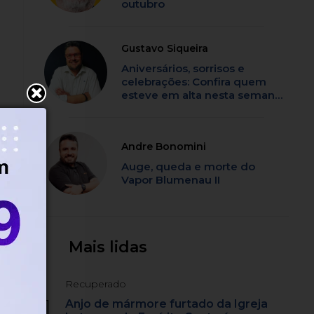
outubro
Gustavo Siqueira
Aniversários, sorrisos e
celebrações: Confira quem
esteve em alta nesta semana
em SC
Andre Bonomini
Auge, queda e morte do
Vapor Blumenau II
c
Mais lidas
Recuperado
1
Anjo de mármore furtado da Igreja