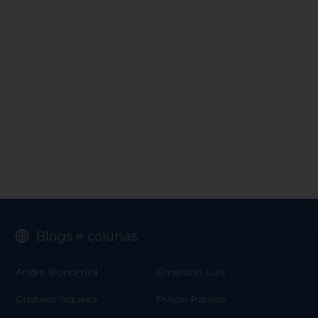
Blogs e colunas
Andre Bonomini
Emerson Luis
Gustavo Siqueira
Prisco Paraíso