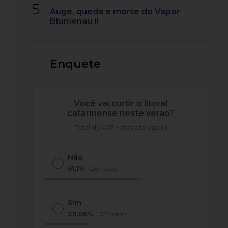
5
Auge, queda e morte do Vapor
Blumenau II
Enquete
Você vai curtir o litoral
catarinense neste verão?
Total de 437 votos até agora
Não
61,1%
(267 votos)
Sim
29,06%
(127 votos)