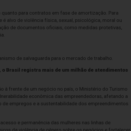
 quanto para contratos em fase de amortização. Para
 é alvo de violência física, sexual, psicológica, moral ou
tação de documentos oficiais, como medidas protetivas,
ia.
anismo de salvaguarda para o mercado de trabalho.
, o Brasil registra mais de um milhão de atendimentos
 à frente de um negócio no país, o Ministério do Turismo
vulnerabilidade econômica das empreendedoras, afetando a
ão de empregos e a sustentabilidade dos empreendimentos
e acesso e permanência das mulheres nas linhas de
cos da violência de gênero sobre os negócios e fortalecer