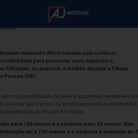
das nesta quinta-feira (4), pelo ministro do Turismo,
 crédito para microempreendedoras do setor turístico é
olência.
reendedoras vítim
enfrentam momento difícil contem com carência
estabilidade para preservar seus negócios e,
erão crédito especi
mou Feliciano, ao anunciar a medida durante o Fórum
ão Pessoa (PB).
ncio foi feito nesta quinta-feira pelo ministro do Tur
 além da possibilidade de pedir a suspensão temporária do
o solicitar que o prazo de amortização para investimentos
ncia estendida de 60 para 66 meses.
sobe para 126 meses e a carência para 54 meses. Nas
mortização vai a 126 meses e a carência é ampliada de 