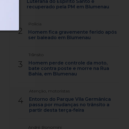
Luterana do Espírito Santo é
recuperado pela PM em Blumenau
Polícia
2
Homem fica gravemente ferido após
ser baleado em Blumenau
Trânsito
3
Homem perde controle da moto,
bate contra poste e morre na Rua
Bahia, em Blumenau
Atenção, motoristas
4
Entorno do Parque Vila Germânica
passa por mudanças no trânsito a
partir desta terça-feira
André Bonomini