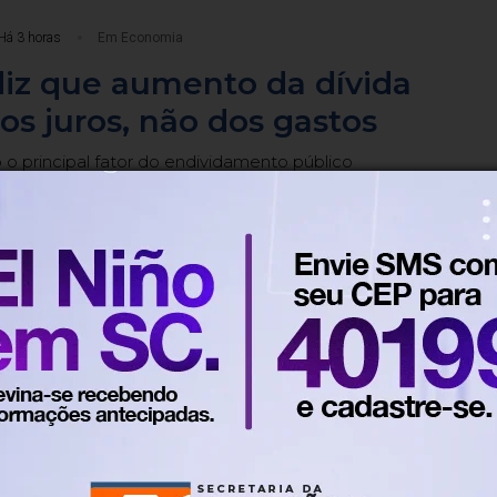
Há 3 horas
Em Economia
diz que aumento da dívida
os juros, não dos gastos
 o principal fator do endividamento público
Há 20 horas
Em Economia
edução, Copom baixa taxa Seli
ao ano
o consecutiva da taxa básica de juros da economia