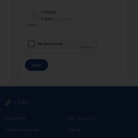
Talvez
9,84%
(43 votos)
Links
Enquetes
Fale conosco
Últimas notícias
Vídeos