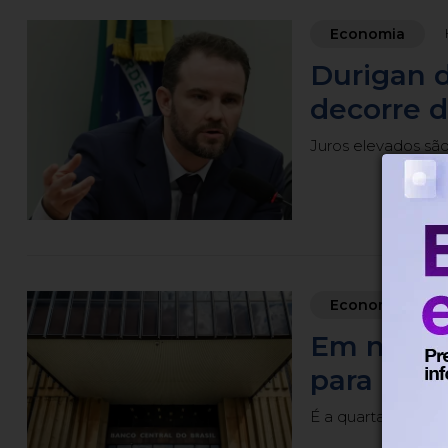
Economia
Durigan 
decorre d
Juros elevados são
Economia
Em nova r
para 14% 
É a quarta reduçã