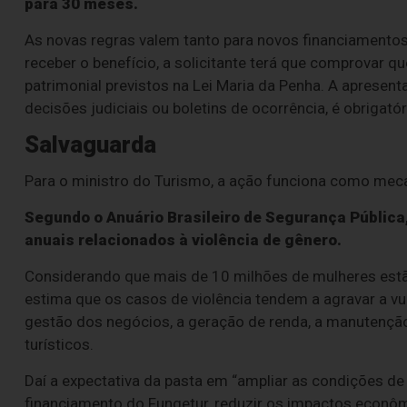
para 30 meses.
As novas regras valem tanto para novos financiamentos
receber o benefício, a solicitante terá que comprovar que
patrimonial previstos na Lei Maria da Penha. A apresen
decisões judiciais ou boletins de ocorrência, é obrigatór
Salvaguarda
Para o ministro do Turismo, a ação funciona como mec
Segundo o Anuário Brasileiro de Segurança Pública
anuais relacionados à violência de gênero.
Considerando que mais de 10 milhões de mulheres estão
estima que os casos de violência tendem a agravar a 
gestão dos negócios, a geração de renda, a manutenç
turísticos.
Daí a expectativa da pasta em “ampliar as condições d
financiamento do Fungetur, reduzir os impactos econômi