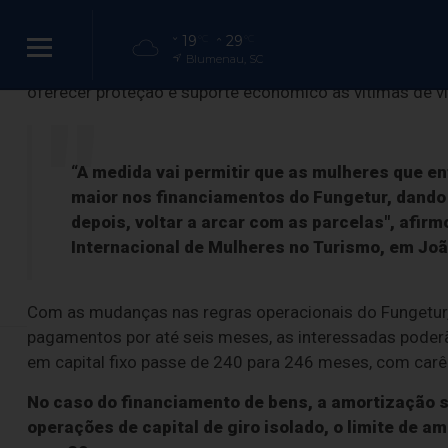
públicas de desenvolvimento do setor foram anuncia
Gustavo Feliciano.
19
29
°C
°C
Blumenau, SC
Segundo a pasta, o objetivo das condições especiais de
oferecer proteção e suporte econômico as vítimas de vi
MTur: microemp
“A medida vai permitir que as mulheres que 
maior nos financiamentos do Fungetur, dando 
t
depois, voltar a arcar com as parcelas", afir
Internacional de Mulheres no Turismo, em Jo
Anú
Com as mudanças nas regras operacionais do Fungetur,
pagamentos por até seis meses, as interessadas poderã
em capital fixo passe de 240 para 246 meses, com carê
No caso do financiamento de bens, a amortização 
operações de capital de giro isolado, o limite de a