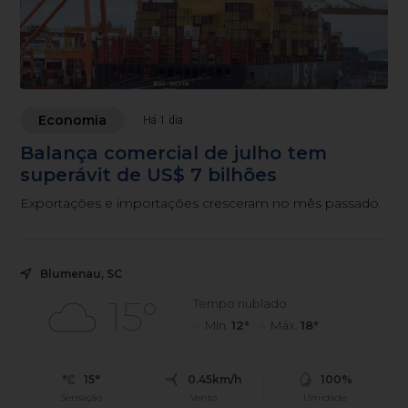
Economia
Há 1 dia
Balança comercial de julho tem
superávit de US$ 7 bilhões
Exportações e importações cresceram no mês passado
Blumenau, SC
15°
Tempo nublado
Mín.
12°
Máx.
18°
15°
0.45km/h
100%
Sensação
Vento
Umidade