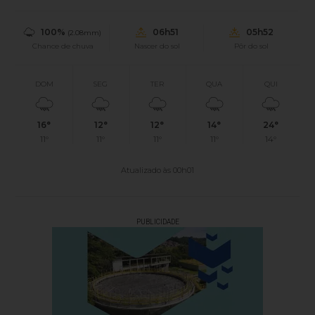
100%
06h51
05h52
(2.08mm)
Chance de chuva
Nascer do sol
Pôr do sol
DOM
SEG
TER
QUA
QUI
16°
12°
12°
14°
24°
11°
11°
11°
11°
14°
Atualizado às 00h01
PUBLICIDADE