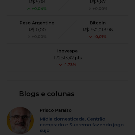
R$ 5,08
R$ 5,87
+0,04%
+0,00%
Peso Argentino
Bitcoin
R$ 0,00
R$ 350,018,98
+0,00%
-0,01%
Ibovespa
172,513,42 pts
-1.73%
Blogs e colunas
Prisco Paraíso
Mídia domesticada, Centrão
comprado e Supremo fazendo jogo
sujo