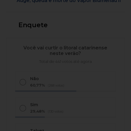
Auge, queda e morte do Vapor Blumenau II
Enquete
Você vai curtir o litoral catarinense
neste verão?
Total de 441 votos até agora
Não
60,77%
(268 votos)
Sim
29,48%
(130 votos)
Talvez