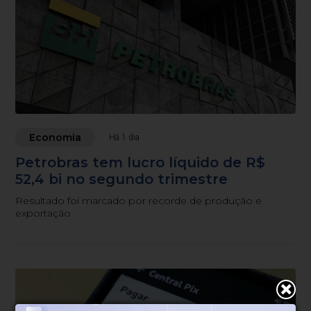
Economia
Há 1 dia
Petrobras tem lucro líquido de R$
52,4 bi no segundo trimestre
Resultado foi marcado por recorde de produção e
exportação