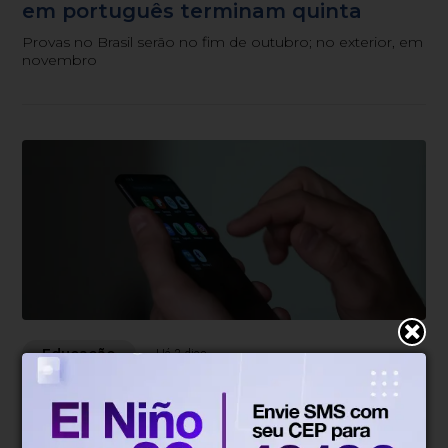
em português terminam quinta
Provas no Brasil serão no fim de outubro; no exterior, em
novembro
Educação
Há 3 dias
Impacto das telas na saúde mental já
é debatido em 80% das escolas
Dados são de pesquisa com mais de 2 mil gestores