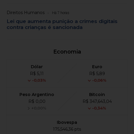
Direitos Humanos
Há 7 horas
Lei que aumenta punição a crimes digitais
contra crianças é sancionada
Economia
Dólar
Euro
R$ 5,11
R$ 5,89
-0,03%
-0,06%
Peso Argentino
Bitcoin
R$ 0,00
R$ 347,643,04
+0,00%
-0,34%
Ibovespa
175,546,36 pts