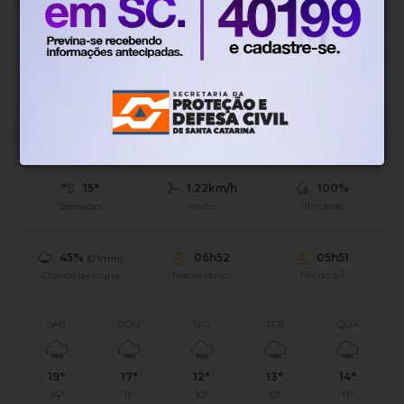
escolares
Blumenau, SC
15°
Chuvas esparsas
Mín.
15°
Máx.
27°
15°
1.22km/h
100%
Sensação
Vento
Umidade
45%
06h52
05h51
(0.1mm)
Chance de chuva
Nascer do sol
Pôr do sol
SÁB
DOM
SEG
TER
QUA
19°
17°
12°
13°
14°
14°
11°
10°
10°
11°