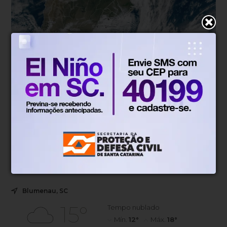
Tempo
Há 1 dia
Defesa Civil de SC monitora a
formação de ciclone-bomba e alerta
para temporais entre quinta e sexta-
feira
Sistema deve avançar entre quinta e sexta-feira, com risco
de chuva intensa, rajadas de vento e granizo em diversas
regiões do estado.
Blumenau, SC
15°
Tempo nublado
Mín.
12°
Máx.
18°