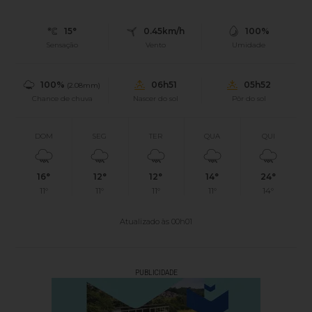
15°
0.45km/h
100%
Sensação
Vento
Umidade
100%
06h51
05h52
(2.08mm)
Chance de chuva
Nascer do sol
Pôr do sol
DOM
SEG
TER
QUA
QUI
16°
12°
12°
14°
24°
11°
11°
11°
11°
14°
Atualizado às 00h01
PUBLICIDADE