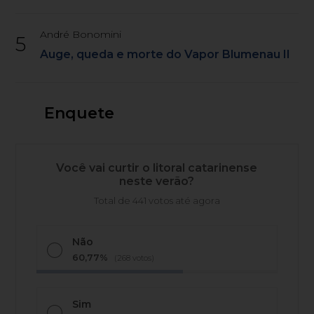
André Bonomini
5
Auge, queda e morte do Vapor Blumenau II
Enquete
Você vai curtir o litoral catarinense
neste verão?
Total de 441 votos até agora
Não
60,77%
(268 votos)
Sim