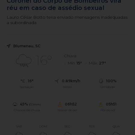
Coronel do Corpo de Bombeiros vira
réu em caso de assédio sexual
Lauro César Botto teria enviado mensagens inadequadas
a subordinada
Blumenau, SC
16°
Chuva
Mín.
15°
Máx.
27°
16°
0.89km/h
100%
Sensação
Vento
Umidade
45%
06h52
05h51
(0.1mm)
Chance de chuva
Nascer do sol
Pôr do sol
SÁB
DOM
SEG
TER
QUA