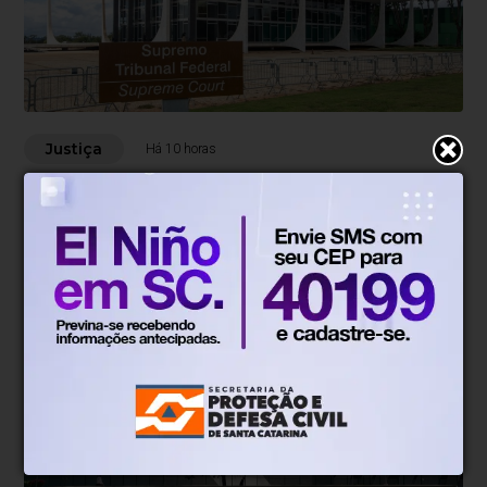
Justiça
Há 10 horas
STF suspende julgamento de lei que
proíbe jogos de azar
Pedido de vista do ministro Flávio Dino interrompeu a
análise