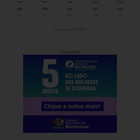
19°
17°
12°
13°
14°
14°
11°
10°
10°
11°
Atualizado às 03h01
PUBLICIDADE