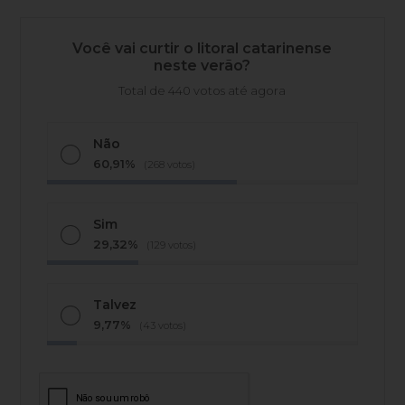
Você vai curtir o litoral catarinense
neste verão?
Total de 440 votos até agora
Não
60,91%
(268 votos)
Sim
29,32%
(129 votos)
Talvez
9,77%
(43 votos)