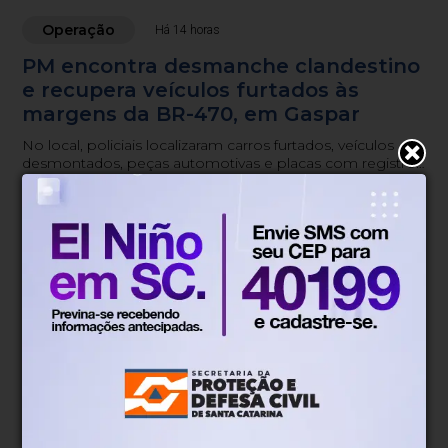
Operação
Há 14 horas
PM encontra desmanche clandestino
e recupera veículos furtados às
margens da BR-470, em Gaspar
No local, policiais localizaram carros furtados, veículos
desmontados, peças automotivas e placas com registro
de furto