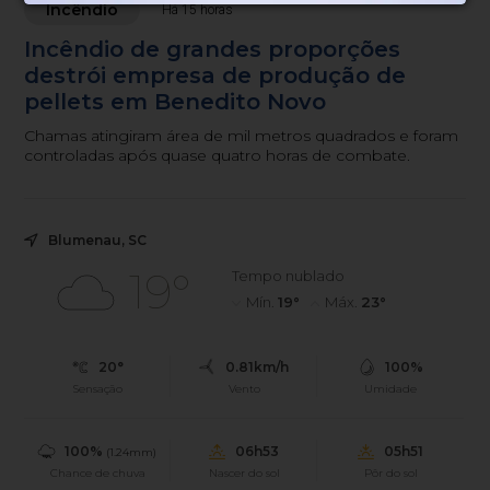
Incêndio
Há 15 horas
Incêndio de grandes proporções
destrói empresa de produção de
pellets em Benedito Novo
Chamas atingiram área de mil metros quadrados e foram
controladas após quase quatro horas de combate.
Blumenau, SC
19°
Tempo nublado
Mín.
19°
Máx.
23°
20°
0.81km/h
100%
Sensação
Vento
Umidade
100%
06h53
05h51
(1.24mm)
Chance de chuva
Nascer do sol
Pôr do sol