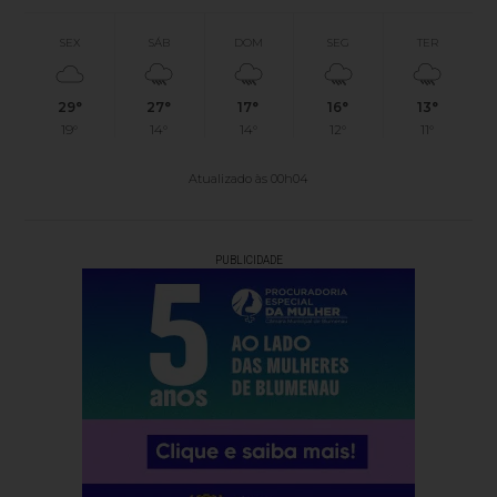
SEX
SÁB
DOM
SEG
TER
29°
27°
17°
16°
13°
19°
14°
14°
12°
11°
Atualizado às 00h04
PUBLICIDADE