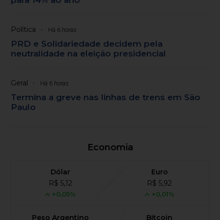
Política
Há 6 horas
PRD e Solidariedade decidem pela
neutralidade na eleição presidencial
Geral
Há 6 horas
Termina a greve nas linhas de trens em São
Paulo
Economia
Dólar
Euro
R$ 5,12
R$ 5,92
+0,05%
+0,01%
Peso Argentino
Bitcoin