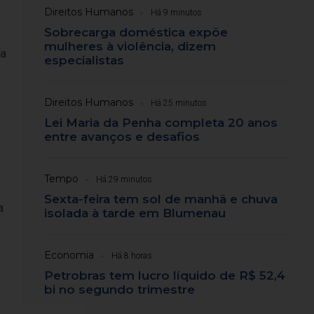
Direitos Humanos
Há 9 minutos
Sobrecarga doméstica expõe
mulheres à violência, dizem
ra
especialistas
Direitos Humanos
Há 25 minutos
Lei Maria da Penha completa 20 anos
entre avanços e desafios
Tempo
Há 29 minutos
Sexta-feira tem sol de manhã e chuva
a
isolada à tarde em Blumenau
Economia
Há 8 horas
Petrobras tem lucro líquido de R$ 52,4
bi no segundo trimestre