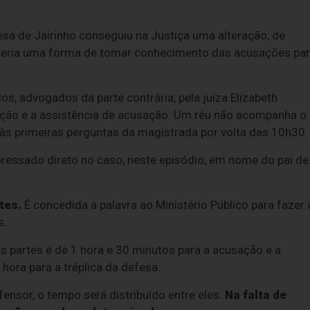
sa de Jairinho conseguiu na Justiça uma alteração, de
Seria uma forma de tomar conhecimento das acusações pa
, advogados da parte contrária, pela juíza Elizabeth
ação e a assistência de acusação. Um réu não acompanha o
às primeiras perguntas da magistrada por volta das 10h30.
eressado direto no caso, neste episódio, em nome do pai de
tes.
É concedida a palavra ao Ministério Público para fazer 
s.
s partes é de 1 hora e 30 minutos para a acusação e a
hora para a tréplica da defesa.
sor, o tempo será distribuído entre eles.
Na falta de