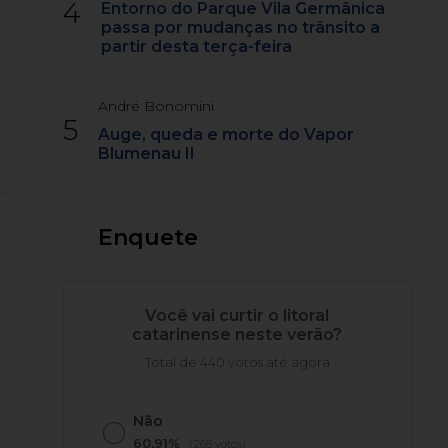
4
Entorno do Parque Vila Germânica
passa por mudanças no trânsito a
partir desta terça-feira
André Bonomini
5
Auge, queda e morte do Vapor
Blumenau II
Enquete
Você vai curtir o litoral
catarinense neste verão?
Total de 440 votos até agora
Não
60,91%
(268 votos)