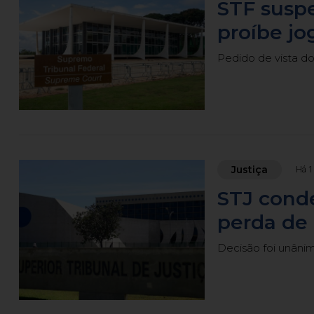
STF susp
proíbe jo
Pedido de vista do
Justiça
Há 1
STJ conde
perda de 
Decisão foi unâni