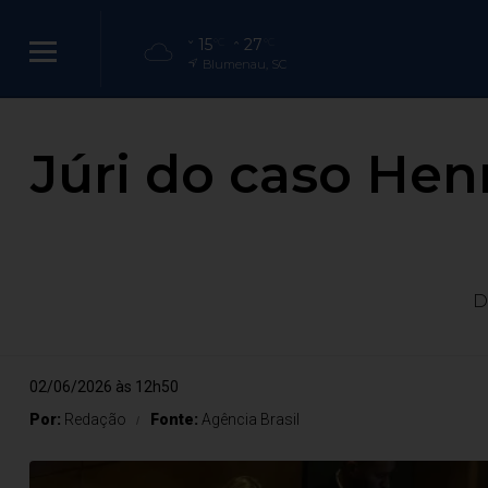
15
27
°C
°C
Blumenau, SC
Júri do caso Henr
D
02/06/2026 às 12h50
Por:
Redação
Fonte:
Agência Brasil