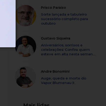
Prisco Paraíso
Sorte lançada e tabuleiro
sucessório completo para
outubro
ue
Gustavo Siqueira
ma
Aniversários, sorrisos e
celebrações: Confira quem
esteve em alta nesta semana
em SC
Andre Bonomini
Auge, queda e morte do
Vapor Blumenau II
Mais lidas