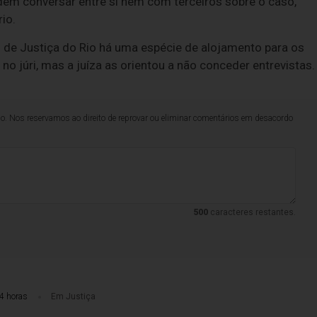
odem conversar entre si nem com terceiros sobre o caso,
io.
nal de Justiça do Rio há uma espécie de alojamento para os
o júri, mas a juíza as orientou a não conceder entrevistas.
lo. Nos reservamos ao direito de reprovar ou eliminar comentários em desacordo
500
caracteres restantes.
4 horas
Em Justiça