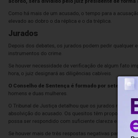
acordo, será dividido pelo juiz presidente de forma
Como há mais de um acusado, o tempo para a acusação e
elevado ao dobro o da réplica e o da tréplica.
Jurados
Depois dos debates, os jurados podem pedir qualquer 
instrumentos do crime.
Se houver necessidade de verificação de algum fato im
hora, o juiz designará as diligências cabíveis.
O Conselho de Sentença é formado por sete jurado
homens e duas mulheres.
O Tribunal de Justiça detalhou que os jurados responde
absolvição do acusado. Os quesitos têm proposições af
possa ser respondido com suficiente clareza e necessár
Se houver mais de três respostas negativas para os ques