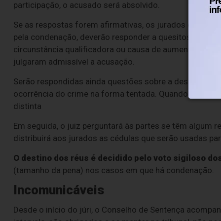
participação, o acusado será absolvido.
Se as respostas forem afirmativas, os jurados deverão 
pela condenação, deverão responder a quesitos sobre a
circunstância qualificadora ou causa de aumento de pe
julgaram admissível a acusação.
Serão respondidas ainda questões sobre a desclassific
ocorrência do crime na forma tentada. Quando houver 
distinta
Em seguida, o juiz perguntará às partes se têm algum r
distribuirá aos jurados as cédulas que serão usadas par
O destino dos réus é decidido pelo voto sigiloso do
(tamanho da pena) nos casos em que há condenação.
Incomunicáveis
Desde o início do júri, o Conselho de Sentença acomp