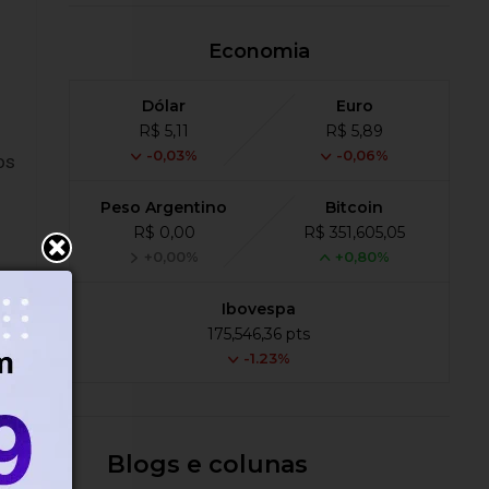
Economia
Dólar
Euro
R$ 5,11
R$ 5,89
-0,03%
-0,06%
os
Peso Argentino
Bitcoin
R$ 0,00
R$ 351,605,05
+0,00%
+0,80%
o
Ibovespa
175,546,36 pts
-1.23%
Blogs e colunas