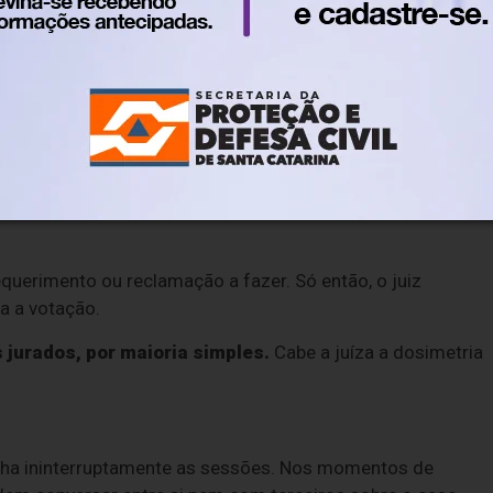
responder se o réu deve ou não ser absolvido. Se decidirem
s causas de diminuição de pena alegadas pela defesa e
na reconhecida na pronúncia ou em decisões posteriores q
ação do crime, quando sustentada, e sobre a possível
mais de um acusado, os quesitos serão formulados de for
equerimento ou reclamação a fazer. Só então, o juiz
a a votação.
s jurados, por maioria simples.
Cabe a juíza a dosimetria
anha ininterruptamente as sessões. Nos momentos de