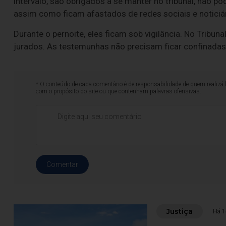
intervalo, são obrigados a se manter no tribunal, não p
assim como ficam afastados de redes sociais e noticiár
Durante o pernoite, eles ficam sob vigilância. No Tribu
jurados. As testemunhas não precisam ficar confinadas n
* O conteúdo de cada comentário é de responsabilidade de quem realizá-
com o propósito do site ou que contenham palavras ofensivas.
Comentar
Justiça
Há 1