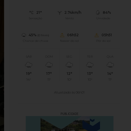
21°
2.74km/h
84%
Sensação
Vento
Umidade
45%
06h52
05h51
(0.1mm)
Chance de chuva
Nascer do sol
Pôr do sol
SÁB
DOM
SEG
TER
QUA
19°
17°
12°
13°
14°
14°
11°
10°
10°
11°
Atualizado às 06h01
PUBLICIDADE