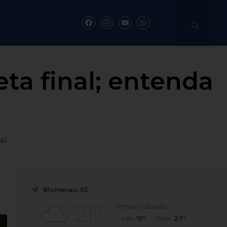
eta final; entenda
al
Blumenau, SC
21°
Tempo nublado
Mín.
15°
Máx.
27°