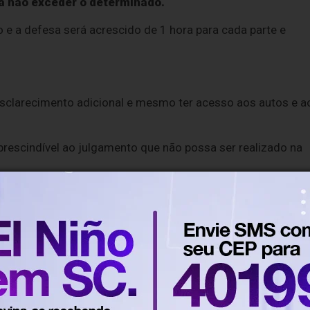
 a não exceder o determinado.
 a defesa será acrescido de 1 hora para cada parte e
esclarecimento adicional e mesmo ter acesso aos autos e a
prescindível ao julgamento que não possa ser realizado na
s, que representam a sociedade.
Para este caso são cinc
m a quesitos sobre a matéria de fato e a possibilidade de
irmativas, simples e distintas, de modo que cada um deles
ia precisão.
itos relativos à materialidade do fato e à autoria e