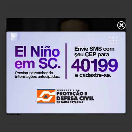
Justiça
Há 1 dia
AGU pedirá na Justiça a retirada do
Discord do ar
Rede social é usada para incentivar jovens a cometerem
suicídio