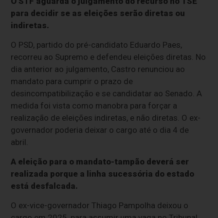
O STF aguarda o julgamento do recurso no TSE
para decidir se as eleições serão diretas ou
indiretas.
O PSD, partido do pré-candidato Eduardo Paes,
recorreu ao Supremo e defendeu eleições diretas. No
dia anterior ao julgamento, Castro renunciou ao
mandato para cumprir o prazo de
desincompatibilização e se candidatar ao Senado. A
medida foi vista como manobra para forçar a
realização de eleições indiretas, e não diretas. O ex-
governador poderia deixar o cargo até o dia 4 de
abril.
A eleição para o mandato-tampão deverá ser
realizada porque a linha sucessória do estado
está desfalcada.
O ex-vice-governador Thiago Pampolha deixou o
cargo em 2025, para assumir uma vaga no Tribunal