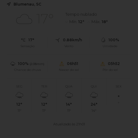
Blumenau, SC
17°
Tempo nublado
Mín.
12°
Máx.
18°
17°
0.88km/h
100%
Sensação
Vento
Umidade
100%
06h51
05h52
(2.08mm)
Chance de chuva
Nascer do sol
Pôr do sol
SEG
TER
QUA
QUI
SEX
°
°
12°
12°
14°
24°
11°
11°
11°
14°
Atualizado às 21h01