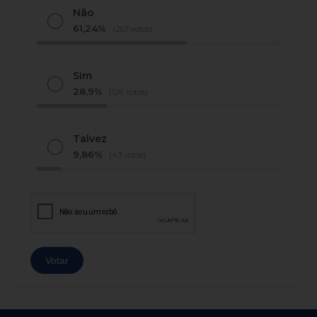
Não
61,24%
(267 votos)
Sim
28,9%
(126 votos)
Talvez
9,86%
(43 votos)