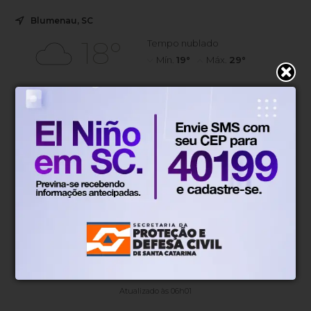
Blumenau, SC
18°
Tempo nublado
Mín.
19°
Máx.
29°
18°
1.21km/h
100%
Sensação
Vento
Umidade
12%
06h53
05h51
(0mm)
Chance de chuva
Nascer do sol
Pôr do sol
SEX
SÁB
DOM
SEG
TER
27°
17°
16°
13°
13°
14°
14°
12°
11°
10°
Atualizado às 06h01