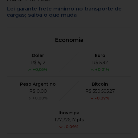
Há 12 horas
Lei garante frete mínimo no transporte de
cargas; saiba o que muda
Economia
Dólar
Euro
R$ 5,12
R$ 5,92
+0,05%
+0,01%
Peso Argentino
Bitcoin
R$ 0,00
R$ 350,505,27
+0,00%
-0,07%
Ibovespa
177,726,17 pts
-0.09%