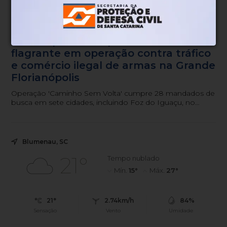
Operação
Há 1 dia
GAECO prende 12 pessoas em
flagrante em operação contra tráfico
e comércio ilegal de armas na Grande
Florianópolis
Operação 'Caminho Sem Volta' cumpre 28 mandados de
busca em sete cidades, incluindo Foz do Iguaçu, no
Paraná.
Blumenau, SC
21°
Tempo nublado
Mín.
15°
Máx.
27°
21°
2.74km/h
84%
Sensação
Vento
Umidade