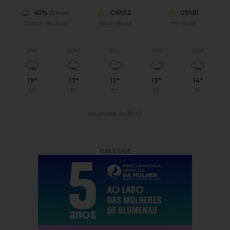
45%
06h52
05h51
(0.1mm)
Chance de chuva
Nascer do sol
Pôr do sol
SÁB
DOM
SEG
TER
QUA
19°
17°
12°
13°
14°
14°
11°
10°
10°
11°
Atualizado às 06h01
PUBLICIDADE