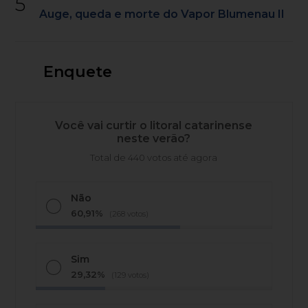
5
Auge, queda e morte do Vapor Blumenau II
Enquete
Você vai curtir o litoral catarinense
neste verão?
Total de 440 votos até agora
Não
60,91%
(268 votos)
Sim
29,32%
(129 votos)