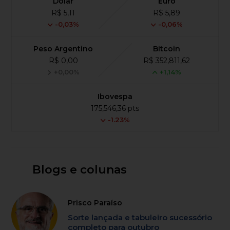
Dólar
Euro
R$ 5,11
R$ 5,89
-0,03%
-0,06%
Peso Argentino
Bitcoin
R$ 0,00
R$ 352,811,62
+0,00%
+1,14%
Ibovespa
175,546,36 pts
-1.23%
Blogs e colunas
Prisco Paraíso
Sorte lançada e tabuleiro sucessório
completo para outubro